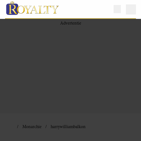
Monarchie
harrywilliambalkon