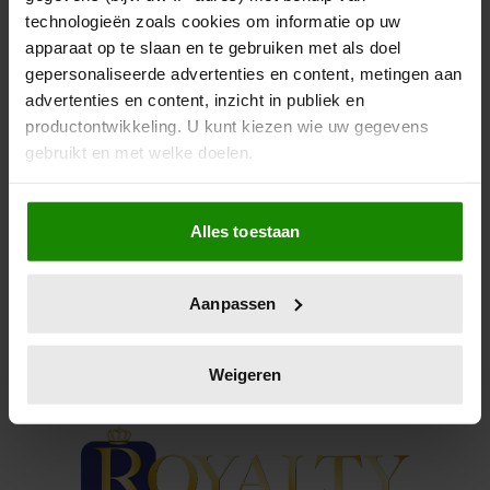
BALKON
technologieën zoals cookies om informatie op uw
apparaat op te slaan en te gebruiken met als doel
Maar het tweetal zal geen formele rol spelen tijdens
gepersonaliseerde advertenties en content, metingen aan
het jubileum van de koningin.
advertenties en content, inzicht in publiek en
productontwikkeling. U kunt kiezen wie uw gegevens
gebruikt en met welke doelen.
Als u het toestaat, willen we ook graag:
Alles toestaan
Informatie verzamelen over uw geografische
locatie, die tot een paar meter nauwkeurig kan zijn
Uw apparaat identificeren door het actief te
Aanpassen
scannen op specifieke eigenschappen (fingerprinting)
Lees meer over hoe uw persoonlijke gegevens worden
verwerkt en stel uw voorkeuren in het
detailgedeelte
in.
Weigeren
U kunt uw toestemming op elk moment wijzigen of
intrekken in de Cookieverklaring.
We gebruiken cookies om content en advertenties te