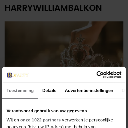
HARRYWILLIAMBALKON
Toestemming
Details
Advertentie-instellingen
Ov
19 april 2022
Verantwoord gebruik van uw gegevens
Wij en
onze 1022 partners
verwerken je persoonlijke
HARRY EN MEGHAN TOCH OP
gegevens (bijv. uw IP-adres) met behulp van