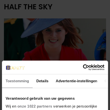
HALF THE SKY
Toestemming
Details
Advertentie-instellingen
Ov
22 februari 2023
Verantwoord gebruik van uw gegevens
DIT BOEK VERANDERDE HET
Wij en
onze 1022 partners
verwerken je persoonlijke