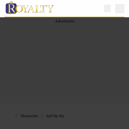
Monarchie
half the sky