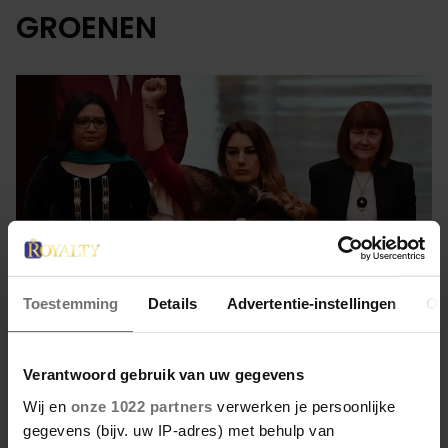
GROENEN
Toestemming
Details
Advertentie-instellingen
Ov
Verantwoord gebruik van uw gegevens
2 augustus 2022
Wij en
onze 1022 partners
verwerken je persoonlijke
GROENE SENATOR SCHOPT
gegevens (bijv. uw IP-adres) met behulp van