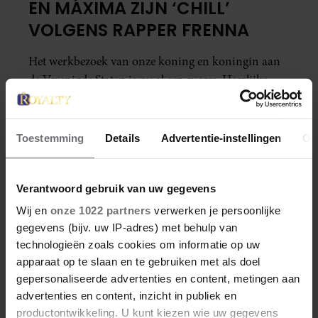
EN MÁXIMA ZIJN ‘CHILL’
VOLGENS RAPPER FRENNA
Het werkbezoek van onze koning en koningin aan
de Verenigde Staten is nu al een succes. Heerlijke
foto's van een gelukkig stel. Rapper Frenna vindt
hen 'chill,' zo zei hij. En dat zijn ze ook.
Toestemming
Details
Advertentie-instellingen
Ov
Verantwoord gebruik van uw gegevens
Wij en
onze 1022 partners
verwerken je persoonlijke
gegevens (bijv. uw IP-adres) met behulp van
technologieën zoals cookies om informatie op uw
apparaat op te slaan en te gebruiken met als doel
gepersonaliseerde advertenties en content, metingen aan
advertenties en content, inzicht in publiek en
productontwikkeling. U kunt kiezen wie uw gegevens