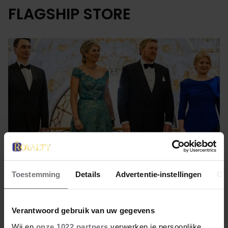
FLAGSHIP STORE
Toestemming
Details
Advertentie-instellingen
Ov
8 maart 2023
Verantwoord gebruik van uw gegevens
MAXIMA’S LIEVELINGS
Wij en
onze 1022 partners
verwerken je persoonlijke