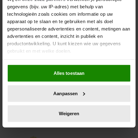
ONTWERPER JAN TAMINIAU
gegevens (bijv. uw IP-adres) met behulp van
technologieën zoals cookies om informatie op uw
Koningin Maxima verscheen op het staatsbanket in
apparaat op te slaan en te gebruiken met als doel
Slowakije in een prachtige jurk van de Nederlandse
gepersonaliseerde advertenties en content, metingen aan
mode-ontwerper Jan Taminiau. Maxima is al jaren
advertenties en content, inzicht in publiek en
fan van deze couturier.
productontwikkeling. U kunt kiezen wie uw gegevens
gebruikt en met welke doelen.
Als u het toestaat, willen we ook graag:
Alles toestaan
Informatie verzamelen over uw geografische
locatie, die tot een paar meter nauwkeurig kan zijn
Uw apparaat identificeren door het actief te
Aanpassen
scannen op specifieke eigenschappen (fingerprinting)
Lees meer over hoe uw persoonlijke gegevens worden
verwerkt en stel uw voorkeuren in het
detailgedeelte
in.
Weigeren
U kunt uw toestemming op elk moment wijzigen of
intrekken in de Cookieverklaring.