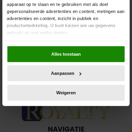
apparaat op te slaan en te gebruiken met als doel
Jaloezie speelde een schokkende hoofdrol.
gepersonaliseerde advertenties en content, metingen aan
advertenties en content, inzicht in publiek en
productontwikkeling. U kunt kiezen wie uw gegevens
gebruikt en met welke doelen.
Als u het toestaat, willen we ook graag:
Alles toestaan
Informatie verzamelen over uw geografische
locatie, die tot een paar meter nauwkeurig kan zijn
Uw apparaat identificeren door het actief te
Aanpassen
scannen op specifieke eigenschappen (fingerprinting)
Lees meer over hoe uw persoonlijke gegevens worden
verwerkt en stel uw voorkeuren in het
detailgedeelte
in.
Weigeren
U kunt uw toestemming op elk moment wijzigen of
intrekken in de Cookieverklaring.
We gebruiken cookies om content en advertenties te
personaliseren, om functies voor social media te bieden
NAVIGATIE