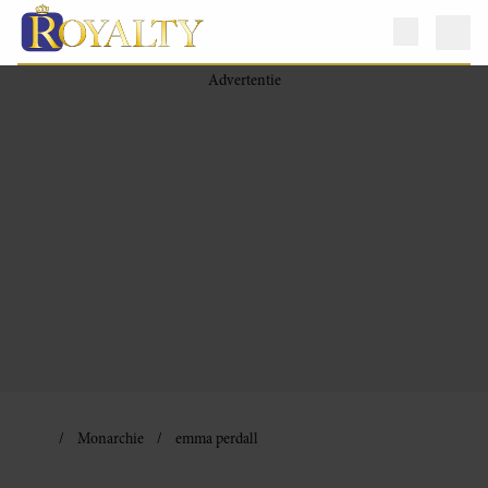
Monarchie
emma perdall