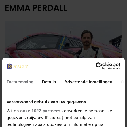
EMMA PERDALL
Toestemming
Details
Advertentie-instellingen
Ov
Verantwoord gebruik van uw gegevens
6 april 2022
Wij en
onze 1022 partners
verwerken je persoonlijke
gegevens (bijv. uw IP-adres) met behulp van
CARL PHILIP NAAR DE IKEA
technologieën zoals cookies om informatie op uw