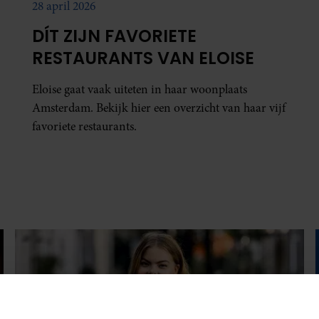
28 april 2026
DÍT ZIJN FAVORIETE
RESTAURANTS VAN ELOISE
Eloise gaat vaak uiteten in haar woonplaats
Amsterdam. Bekijk hier een overzicht van haar vijf
favoriete restaurants.