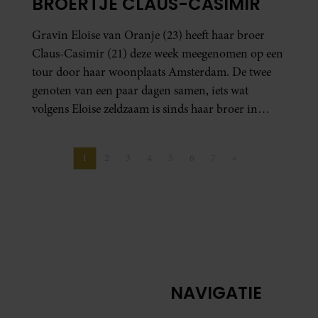
BROERTJE CLAUS-CASIMIR
Gravin Eloise van Oranje (23) heeft haar broer
Claus-Casimir (21) deze week meegenomen op een
tour door haar woonplaats Amsterdam. De twee
genoten van een paar dagen samen, iets wat
volgens Eloise zeldzaam is sinds haar broer in
Londen woont.
1
2
3
4
5
6
7
»
Pagina
Pagina
Pagina
Pagina
Pagina
Pagina
Pagina
Volgende pagina
NAVIGATIE