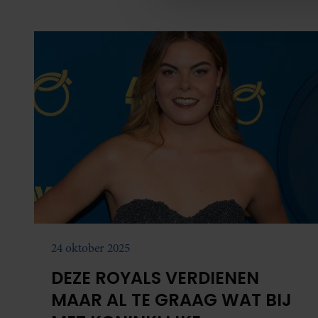
media, adverteren en analys
verstrekt of die ze hebben v
onze website blijft gebruiken.
24 oktober 2025
DEZE ROYALS VERDIENEN
MAAR AL TE GRAAG WAT BIJ