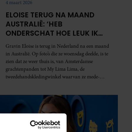
4 maart 2026
ELOISE TERUG NA MAAND
AUSTRALIË: ‘HEB
ONDERSCHAT HOE LEUK IK
HET ZOU VINDEN’
Gravin Eloise is terug in Nederland na een maand
in Australië. Op foto’s die ze woensdag deelde, is te
zien dat ze weer thuis is, van Amsterdamse
grachtenpanden tot My Lima Lima, de
tweedehandskledingwinkel waarvan ze mede-
eigenaar is.