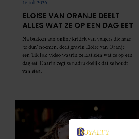
16 juli 2026
ELOISE VAN ORANJE DEELT
ALLES WAT ZE OP EEN DAG EET
Na bakken aan online kritiek van volgers die haar
'te dun' noemen, deelt gravin Eloise van Oranje
een TikTok-video waarin ze laat zien wat ze op een
dag eet. Daarin zegt ze nadrukkelijk dat ze houdt
van eten.