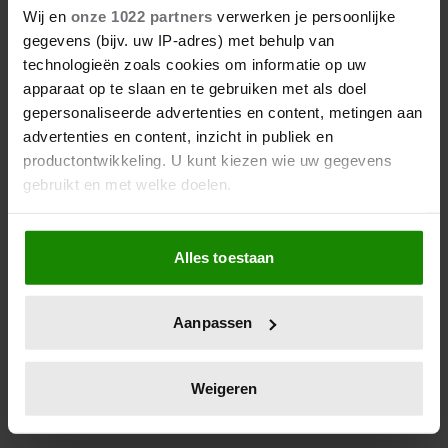
Wij en
onze 1022 partners
verwerken je persoonlijke
gegevens (bijv. uw IP-adres) met behulp van
technologieën zoals cookies om informatie op uw
apparaat op te slaan en te gebruiken met als doel
gepersonaliseerde advertenties en content, metingen aan
advertenties en content, inzicht in publiek en
productontwikkeling. U kunt kiezen wie uw gegevens
gebruikt en met welke doelen.
Als u het toestaat, willen we ook graag:
1 juni 2022
Alles toestaan
Informatie verzamelen over uw geografische
SPANJE NOEMT BEZOEK
locatie, die tot een paar meter nauwkeurig kan zijn
Uw apparaat identificeren door het actief te
WESSEXEN ‘PROVOCATIE’
Aanpassen
scannen op specifieke eigenschappen (fingerprinting)
Lees meer over hoe uw persoonlijke gegevens worden
Madrid is niet blij met reis Sophie en Edward.
verwerkt en stel uw voorkeuren in het
detailgedeelte
in.
Gevolgen nog onbekend.
Weigeren
U kunt uw toestemming op elk moment wijzigen of
intrekken in de Cookieverklaring.