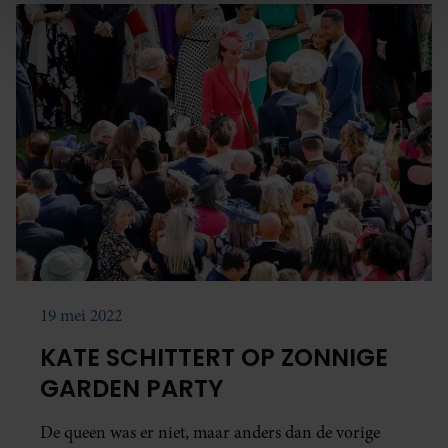
We gebruiken cookies om content en advertenties te
personaliseren, om functies voor social media te bieden
en om ons websiteverkeer te analyseren. Ook delen we
informatie over uw gebruik van onze site met onze
partners voor social media, adverteren en analyse. Deze
partners kunnen deze gegevens combineren met andere
informatie die u aan ze heeft verstrekt of die ze hebben
verzameld op basis van uw gebruik van hun services. U
gaat akkoord met onze cookies als u onze website blijft
gebruiken.
19 mei 2022
KATE SCHITTERT OP ZONNIGE
GARDEN PARTY
De queen was er niet, maar anders dan de vorige