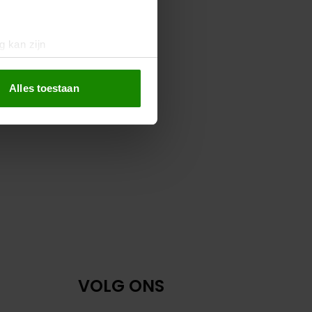
g kan zijn
erprinting)
t
detailgedeelte
in. U kunt uw
Alles toestaan
 media te bieden en om ons
ze partners voor social
nformatie die u aan ze heeft
oord met onze cookies als u
VOLG ONS