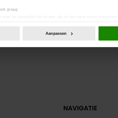
 ook graag:
 over uw geografische locatie, die tot een paar meter nauwkeuri
eren door het actief te scannen op specifieke eigenschappen (fing
onlijke gegevens worden verwerkt en stel uw voorkeuren in he
Aanpassen
jzigen of intrekken in de Cookieverklaring.
ent en advertenties te personaliseren, om functies voor social
. Ook delen we informatie over uw gebruik van onze site met on
e. Deze partners kunnen deze gegevens combineren met andere i
erzameld op basis van uw gebruik van hun services. U gaat akk
NAVIGATIE