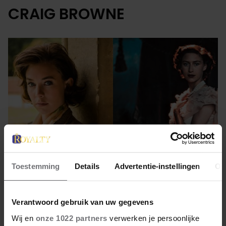
CRAIG BROWNE
Toestemming
Details
Advertentie-instellingen
Ov
23 februari 2023
Verantwoord gebruik van uw gegevens
ZOON MARGARET REDT EER
Wij en
onze 1022 partners
verwerken je persoonlijke