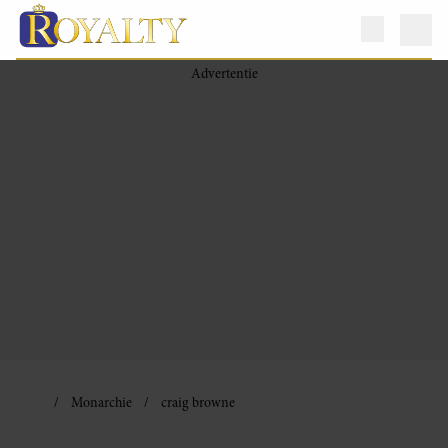
Monarchie
craig browne