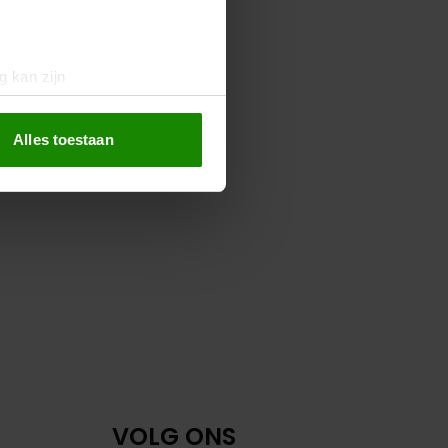
g kan zijn
erprinting)
t
detailgedeelte
in. U kunt uw
Alles toestaan
 media te bieden en om ons
ze partners voor social
nformatie die u aan ze heeft
oord met onze cookies als u
VOLG ONS