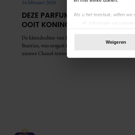
en met welke doelen.
24 februari 2026
DEZE PARFUM BETOVERDE
Als u het toestaat, willen we
OOIT KONINGIN ELIZABETH
Informatie verzamelen
Uw apparaat identific
De kleindochter van koningin Elizabeth, prinses
Lees meer over hoe uw perso
Weigeren
Beatrice, was eregast tijdens het galadiner bij een
toestemming op elk moment wi
nieuwe Chanel-tentoonstelling.
We gebruiken cookies om cont
websiteverkeer te analyseren
media, adverteren en analys
verstrekt of die ze hebben v
onze website blijft gebruiken.