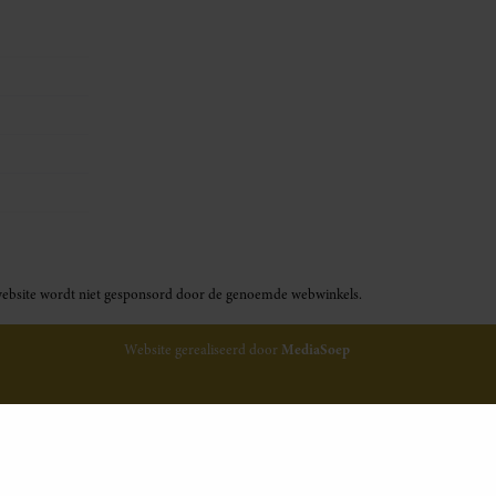
ze website wordt niet gesponsord door de genoemde webwinkels.
Website gerealiseerd door
MediaSoep