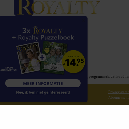
Royalty participeert in diverse affiliate marketing programma’s, dat houd
MEER INFORMATIE
© 2026 Royalty Online
Privacy stat
Nee, ik ben niet geïnteresseerd
Abonnement