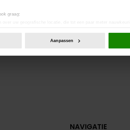
 ook graag:
 over uw geografische locatie, die tot een paar meter nauwkeuri
eren door het actief te scannen op specifieke eigenschappen (fing
onlijke gegevens worden verwerkt en stel uw voorkeuren in he
Aanpassen
jzigen of intrekken in de Cookieverklaring.
ent en advertenties te personaliseren, om functies voor social
. Ook delen we informatie over uw gebruik van onze site met on
e. Deze partners kunnen deze gegevens combineren met andere i
erzameld op basis van uw gebruik van hun services. U gaat akk
NAVIGATIE