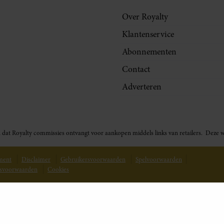
Over Royalty
Klantenservice
Abonnementen
Contact
Adverteren
t in dat Royalty commissies ontvangt voor aankopen middels links van retailers. De
ement
Disclaimer
Gebruikersvoorwaarden
Spelvoorwaarden
svoorwaarden
Cookies