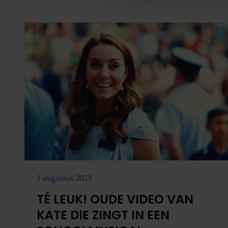
over de natuur.
media, adverteren en analys
verstrekt of die ze hebben v
onze website blijft gebruiken.
1 augustus 2023
TÉ LEUK! OUDE VIDEO VAN
KATE DIE ZINGT IN EEN