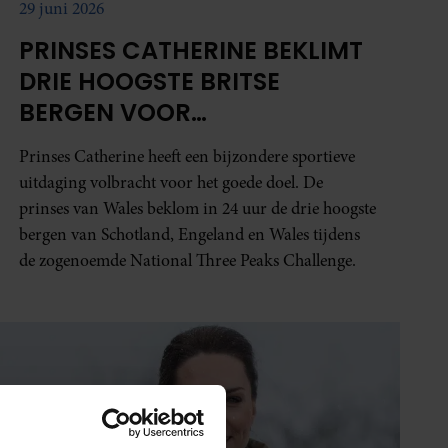
29 juni 2026
PRINSES CATHERINE BEKLIMT
DRIE HOOGSTE BRITSE
BERGEN VOOR
KANKERONDERZOEK
Prinses Catherine heeft een bijzondere sportieve
uitdaging volbracht voor het goede doel. De
prinses van Wales beklom in 24 uur de drie hoogste
bergen van Schotland, Engeland en Wales tijdens
de zogenoemde National Three Peaks Challenge.