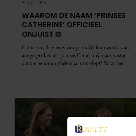
29 juli 2026
WAAROM DE NAAM ‘PRINSES
CATHERINE’ OFFICIEEL
ONJUIST IS
Catherine, de vrouw van prins William wordt vaak
aangesproken als ‘prinses Catherine’, maar wist je
dat die benaming helemaal niet klopt? Zo zit het.