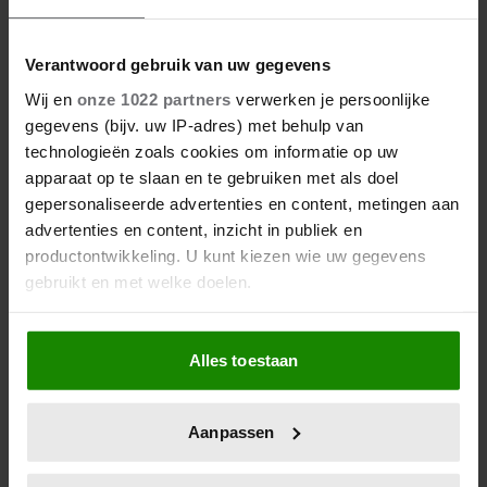
1 augustus 2023
Verantwoord gebruik van uw gegevens
WE LOVE DEZE MARMERLOOK
Wij en
onze 1022 partners
verwerken je persoonlijke
BLOUSE VAN CAMILLE ROSE
gegevens (bijv. uw IP-adres) met behulp van
technologieën zoals cookies om informatie op uw
Ken je Camille Rose al? De jongste dochter van
apparaat op te slaan en te gebruiken met als doel
Stéphanie van Monaco is al net zo'n plaatje om te
gepersonaliseerde advertenties en content, metingen aan
zien als haar moeder en wijlen oma Grace Kelly.
advertenties en content, inzicht in publiek en
productontwikkeling. U kunt kiezen wie uw gegevens
gebruikt en met welke doelen.
Als u het toestaat, willen we ook graag:
Alles toestaan
Informatie verzamelen over uw geografische
locatie, die tot een paar meter nauwkeurig kan zijn
Uw apparaat identificeren door het actief te
Aanpassen
scannen op specifieke eigenschappen (fingerprinting)
Lees meer over hoe uw persoonlijke gegevens worden