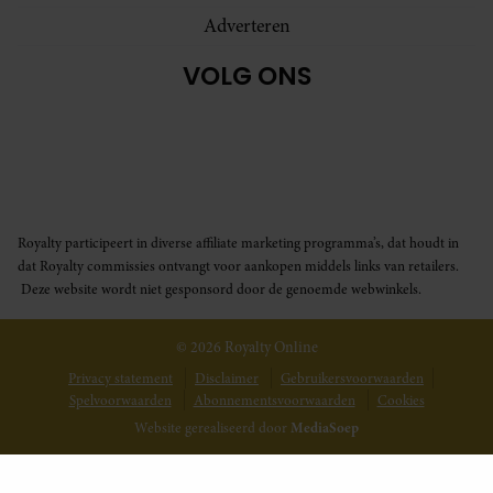
Adverteren
VOLG ONS
Royalty participeert in diverse affiliate marketing programma’s, dat houdt in
dat Royalty commissies ontvangt voor aankopen middels links van retailers.
Deze website wordt niet gesponsord door de genoemde webwinkels.
© 2026 Royalty Online
Privacy statement
Disclaimer
Gebruikersvoorwaarden
Spelvoorwaarden
Abonnementsvoorwaarden
Cookies
Website gerealiseerd door
MediaSoep