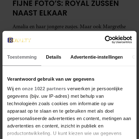
FIJNE FOTO’S: ROYAL ZUSSEN
NAAST ELKAAR
Amalia en haar jongere zusjes. Maar ook Margrethe
van Denemarken met de hare. En wat dacht je van
Beatrix, Margriet, Irene en Marijke? We hebben erg
leuke foto's voor je van royal zusjes: genieten
Toestemming
Details
Advertentie-instellingen
Ov
geblazen.
Verantwoord gebruik van uw gegevens
Wij en
onze 1022 partners
verwerken je persoonlijke
gegevens (bijv. uw IP-adres) met behulp van
technologieën zoals cookies om informatie op uw
apparaat op te slaan en te gebruiken met als doel
gepersonaliseerde advertenties en content, metingen aan
advertenties en content, inzicht in publiek en
productontwikkeling. U kunt kiezen wie uw gegevens