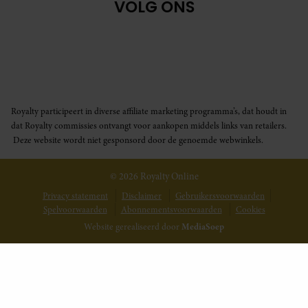
VOLG ONS
Royalty participeert in diverse affiliate marketing programma’s, dat houdt in
dat Royalty commissies ontvangt voor aankopen middels links van retailers.
Deze website wordt niet gesponsord door de genoemde webwinkels.
© 2026 Royalty Online
Privacy statement
Disclaimer
Gebruikersvoorwaarden
Spelvoorwaarden
Abonnementsvoorwaarden
Cookies
Website gerealiseerd door
MediaSoep