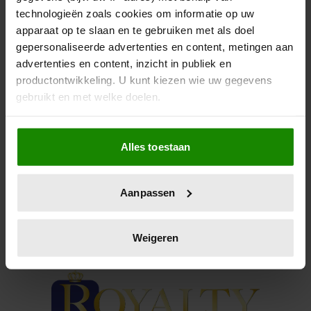
PAS
technologieën zoals cookies om informatie op uw
apparaat op te slaan en te gebruiken met als doel
Noorse koning vermaakt zichzelf bij ontvangst
gepersonaliseerde advertenties en content, metingen aan
sporters.
advertenties en content, inzicht in publiek en
productontwikkeling. U kunt kiezen wie uw gegevens
gebruikt en met welke doelen.
Als u het toestaat, willen we ook graag:
Alles toestaan
Informatie verzamelen over uw geografische
locatie, die tot een paar meter nauwkeurig kan zijn
Uw apparaat identificeren door het actief te
Aanpassen
scannen op specifieke eigenschappen (fingerprinting)
Lees meer over hoe uw persoonlijke gegevens worden
verwerkt en stel uw voorkeuren in het
detailgedeelte
in.
Weigeren
U kunt uw toestemming op elk moment wijzigen of
intrekken in de Cookieverklaring.
We gebruiken cookies om content en advertenties te