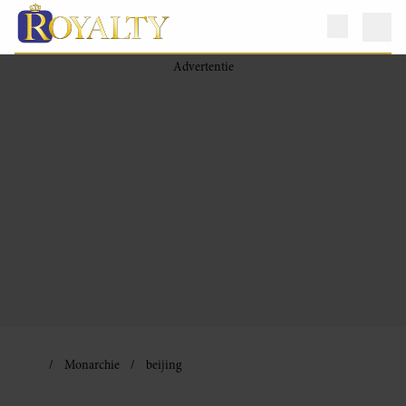
Monarchie
beijing