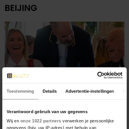
BEIJING
Toestemming
Details
Advertentie-instellingen
Ov
13 mei 2022
Verantwoord gebruik van uw gegevens
Wij en
onze 1022 partners
verwerken je persoonlijke
HARALD BIJZONDER GOED TE
gegevens (bijv. uw IP-adres) met behulp van