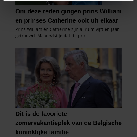
intrekken in de Cookieverklaring.
We gebruiken cookies om content en advertenties te
personaliseren, om functies voor social media te bieden
en om ons websiteverkeer te analyseren. Ook delen we
informatie over uw gebruik van onze site met onze
partners voor social media, adverteren en analyse. Deze
partners kunnen deze gegevens combineren met andere
informatie die u aan ze heeft verstrekt of die ze hebben
verzameld op basis van uw gebruik van hun services. U
gaat akkoord met onze cookies als u onze website blijft
gebruiken.