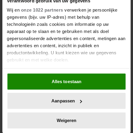
Verantwoord gebruik van uw gegevens
Wij en
onze 1022 partners
verwerken je persoonlijke
gegevens (bijv. uw IP-adres) met behulp van
technologieën zoals cookies om informatie op uw
apparaat op te slaan en te gebruiken met als doel
gepersonaliseerde advertenties en content, metingen aan
advertenties en content, inzicht in publiek en
productontwikkeling. U kunt kiezen wie uw gegevens
gebruikt en met welke doelen.
Als u het toestaat, willen we ook graag:
Alles toestaan
Informatie verzamelen over uw geografische
locatie, die tot een paar meter nauwkeurig kan zijn
Uw apparaat identificeren door het actief te
Aanpassen
scannen op specifieke eigenschappen (fingerprinting)
Lees meer over hoe uw persoonlijke gegevens worden
verwerkt en stel uw voorkeuren in het
detailgedeelte
in.
Weigeren
U kunt uw toestemming op elk moment wijzigen of