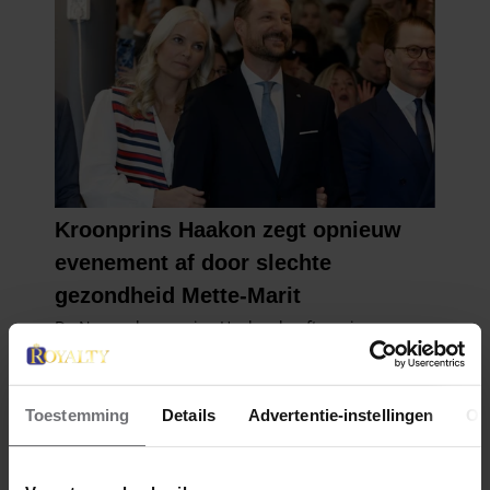
Toestemming
Details
Advertentie-instellingen
Ov