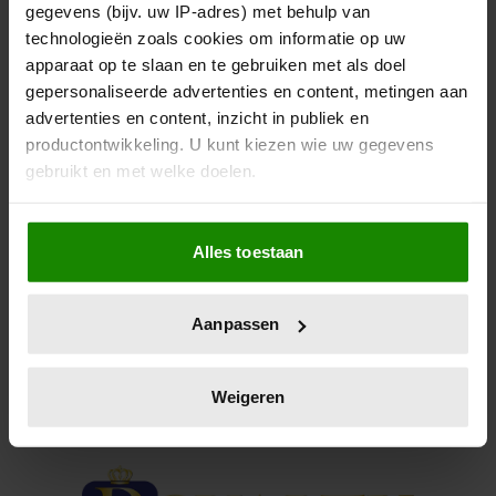
OP NIEUWE BANKBILJETTEN
gegevens (bijv. uw IP-adres) met behulp van
technologieën zoals cookies om informatie op uw
AUSTRALIË
apparaat op te slaan en te gebruiken met als doel
gepersonaliseerde advertenties en content, metingen aan
Niet echt verrassend, misschien een teken aan de
advertenties en content, inzicht in publiek en
wand.
productontwikkeling. U kunt kiezen wie uw gegevens
gebruikt en met welke doelen.
Als u het toestaat, willen we ook graag:
Alles toestaan
Informatie verzamelen over uw geografische
locatie, die tot een paar meter nauwkeurig kan zijn
Uw apparaat identificeren door het actief te
Aanpassen
scannen op specifieke eigenschappen (fingerprinting)
Lees meer over hoe uw persoonlijke gegevens worden
verwerkt en stel uw voorkeuren in het
detailgedeelte
in.
Weigeren
U kunt uw toestemming op elk moment wijzigen of
intrekken in de Cookieverklaring.