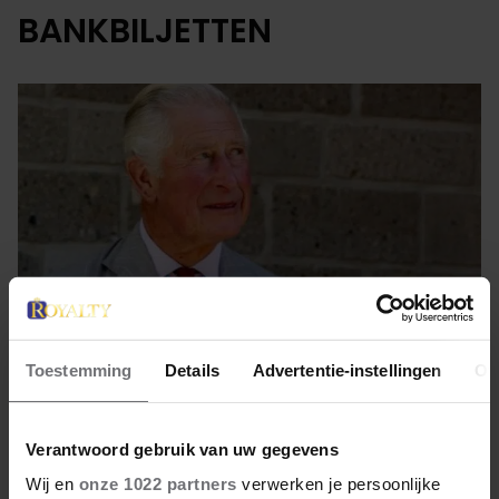
BANKBILJETTEN
Toestemming
Details
Advertentie-instellingen
Ov
2 februari 2023
Verantwoord gebruik van uw gegevens
JAMMER DAN. CHARLES NIET
Wij en
onze 1022 partners
verwerken je persoonlijke