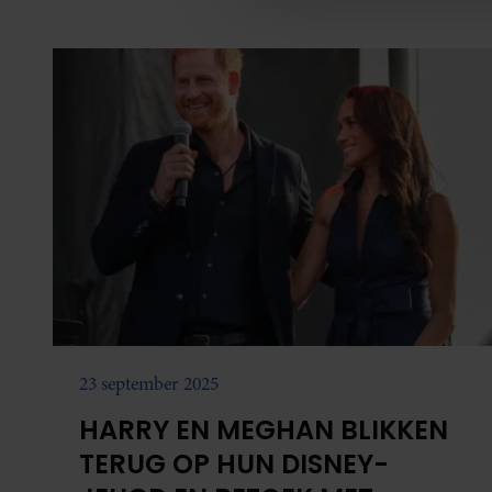
media, adverteren en analys
verstrekt of die ze hebben v
onze website blijft gebruiken.
23 september 2025
HARRY EN MEGHAN BLIKKEN
TERUG OP HUN DISNEY-