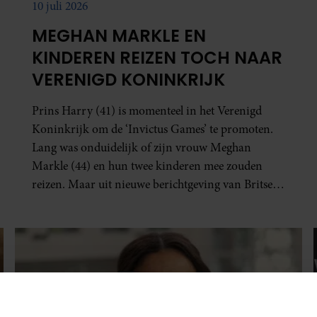
10 juli 2026
MEGHAN MARKLE EN
KINDEREN REIZEN TOCH NAAR
VERENIGD KONINKRIJK
Prins Harry (41) is momenteel in het Verenigd
Koninkrijk om de ‘Invictus Games’ te promoten.
Lang was onduidelijk of zijn vrouw Meghan
Markle (44) en hun twee kinderen mee zouden
reizen. Maar uit nieuwe berichtgeving van Britse
media blijkt dat de rest van het gezin ook in het
vliegtuig stapt.