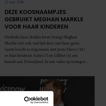
27 mei 2026
DEZE KOOSNAAMPJES
GEBRUIKT MEGHAN MARKLE
VOOR HAAR KINDEREN
Ondanks haar drukke leven brengt Meghan
Markle (44) ook veel tijd door met haar gezin.
Laatst bracht ze nog samen met prins Harry (41)
en hun kinderen Achie (7) en Lillibet (4) een
bezoek aan Disneyland. In een video op Instagram
is te horen welke koosnaampjes ze voor haar
kinderen heeft.