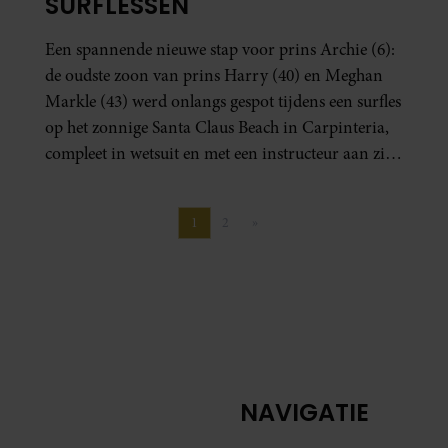
SURFLESSEN
Een spannende nieuwe stap voor prins Archie (6):
de oudste zoon van prins Harry (40) en Meghan
Markle (43) werd onlangs gespot tijdens een surfles
op het zonnige Santa Claus Beach in Carpinteria,
compleet in wetsuit en met een instructeur aan zijn
zijde. Dat meldt de Amerikaanse entertainmentsite
TMZ.
1
2
»
Pagina
Pagina
Volgende pagina
NAVIGATIE