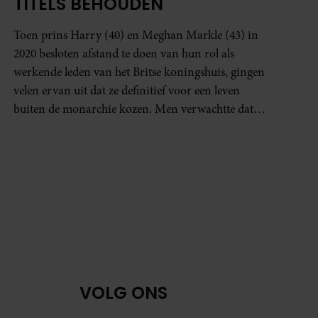
TITELS BEHOUDEN
Toen prins Harry (40) en Meghan Markle (43) in
2020 besloten afstand te doen van hun rol als
werkende leden van het Britse koningshuis, gingen
velen ervan uit dat ze definitief voor een leven
buiten de monarchie kozen. Men verwachtte dat
dit ook voor hun kinderen zou gelden. Maar
volgens een nieuw artikel in 'The Guardian' ligt dat
toch iets anders.
VOLG ONS