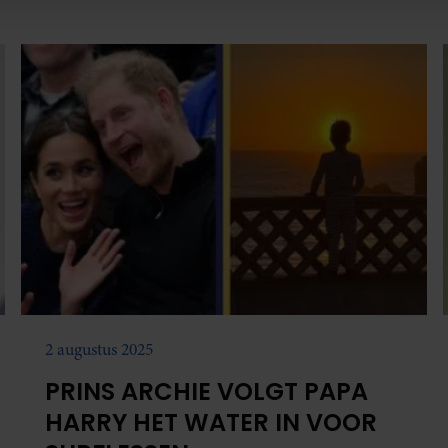
dansvideo met Harry.
e. Deze partners kunnen deze gegevens combineren met andere i
erzameld op basis van uw gebruik van hun services. U gaat akk
2 augustus 2025
PRINS ARCHIE VOLGT PAPA
HARRY HET WATER IN VOOR