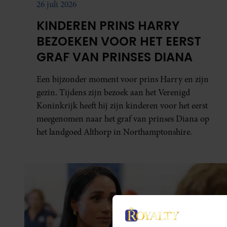
26 juli 2026
KINDEREN PRINS HARRY
BEZOEKEN VOOR HET EERST
GRAF VAN PRINSES DIANA
Een bijzonder moment voor prins Harry en zijn
gezin. Tijdens zijn bezoek aan het Verenigd
Koninkrijk heeft hij zijn kinderen voor het eerst
meegenomen naar het graf van prinses Diana op
het landgoed Althorp in Northamptonshire.