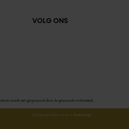
VOLG ONS
ze website wordt niet gesponsord door de genoemde webwinkels.
Website gerealiseerd door
MediaSoep