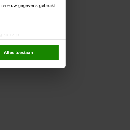
en wie uw gegevens gebruikt
g kan zijn
erprinting)
t
detailgedeelte
in. U kunt uw
Alles toestaan
 media te bieden en om ons
ze partners voor social
nformatie die u aan ze heeft
oord met onze cookies als u