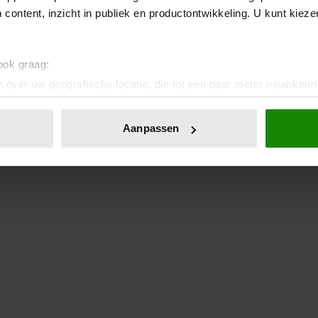
 content, inzicht in publiek en productontwikkeling. U kunt kiez
 ook graag:
 over uw geografische locatie, die tot een paar meter nauwkeuri
eren door het actief te scannen op specifieke eigenschappen (fing
onlijke gegevens worden verwerkt en stel uw voorkeuren in he
Aanpassen
jzigen of intrekken in de Cookieverklaring.
ent en advertenties te personaliseren, om functies voor social
. Ook delen we informatie over uw gebruik van onze site met on
e. Deze partners kunnen deze gegevens combineren met andere i
erzameld op basis van uw gebruik van hun services. U gaat akk