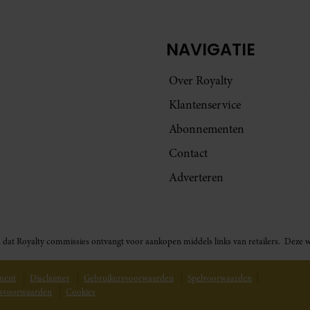
NAVIGATIE
Over Royalty
Klantenservice
Abonnementen
Contact
Adverteren
t in dat Royalty commissies ontvangt voor aankopen middels links van retailers. De
ement
Disclaimer
Gebruikersvoorwaarden
Spelvoorwaarden
svoorwaarden
Cookies