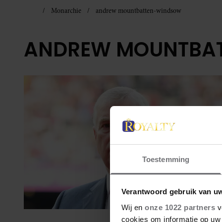
Monarchie
andrew mountbatten-windsow
ANDREW MOUNTBA
Toestemming
Verantwoord gebruik van u
Wij en
onze 1022 partners
v
cookies om informatie op uw 