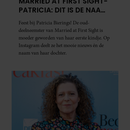
MARRIED AT FIRST SIGHT-
PATRICIA: DIT IS DE NAAM
VAN HAAR DOCHTER
Feest bij Patricia Bierings! De oud-
deelneemster van Married at First Sight is
moeder geworden van haar eerste kindje. Op
Instagram deelt ze het mooie nieuws én de
naam van haar dochter.