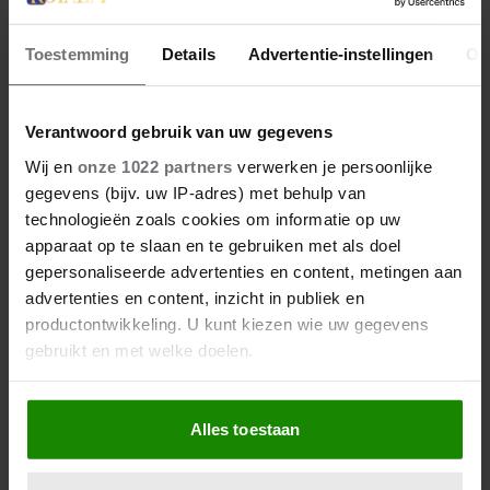
Toestemming
Details
Advertentie-instellingen
Ov
Verantwoord gebruik van uw gegevens
Wij en
onze 1022 partners
verwerken je persoonlijke
gegevens (bijv. uw IP-adres) met behulp van
technologieën zoals cookies om informatie op uw
apparaat op te slaan en te gebruiken met als doel
gepersonaliseerde advertenties en content, metingen aan
advertenties en content, inzicht in publiek en
productontwikkeling. U kunt kiezen wie uw gegevens
gebruikt en met welke doelen.
Als u het toestaat, willen we ook graag:
Alles toestaan
Informatie verzamelen over uw geografische
locatie, die tot een paar meter nauwkeurig kan zijn
Uw apparaat identificeren door het actief te