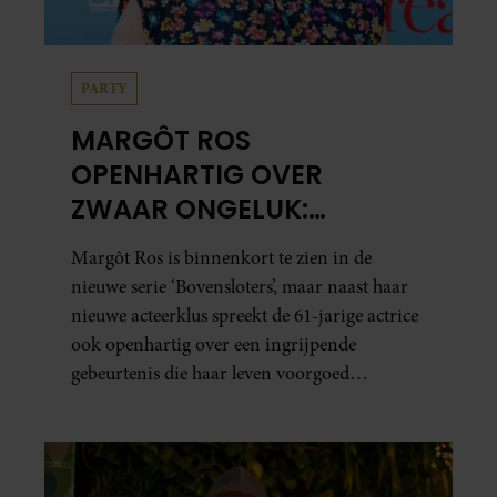
PARTY
MARGÔT ROS
OPENHARTIG OVER
ZWAAR ONGELUK:
“SINDSDIEN ZORG IK EXTRA
Margôt Ros is binnenkort te zien in de
GOED VOOR MIJN BREIN”
nieuwe serie ‘Bovensloters’, maar naast haar
nieuwe acteerklus spreekt de 61-jarige actrice
ook openhartig over een ingrijpende
gebeurtenis die haar leven voorgoed
veranderde. In een interview met Margriet
vertelt de maker en actrice van ‘Toren C’ hoe
een ernstig ongeluk haar dwong anders naar
zichzelf en haar gezondheid te kijken. “Mijn