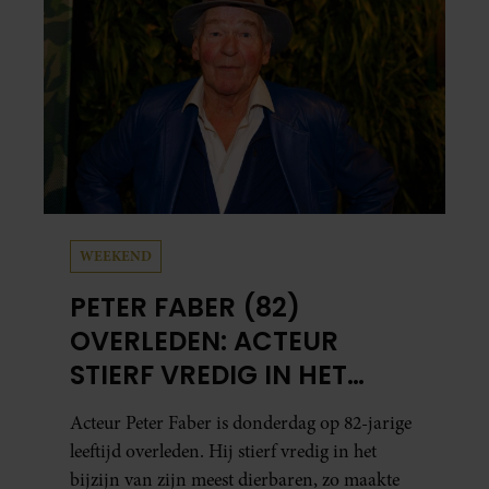
leven steekt nu anders in elkaar”, zegt ze.
WEEKEND
PETER FABER (82)
OVERLEDEN: ACTEUR
STIERF VREDIG IN HET
BIJZIJN VAN ZIJN MEEST
Acteur Peter Faber is donderdag op 82-jarige
DIERBAREN
leeftijd overleden. Hij stierf vredig in het
bijzijn van zijn meest dierbaren, zo maakte