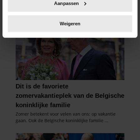
Aanpassen
scannen op specifieke eigenschappen (fingerprinting)
Lees meer over hoe uw persoonlijke gegevens worden
verwerkt en stel uw voorkeuren in het
detailgedeelte
in.
Weigeren
U kunt uw toestemming op elk moment wijzigen of
intrekken in de Cookieverklaring.
We gebruiken cookies om content en advertenties te
personaliseren, om functies voor social media te bieden
en om ons websiteverkeer te analyseren. Ook delen we
informatie over uw gebruik van onze site met onze
partners voor social media, adverteren en analyse. Deze
partners kunnen deze gegevens combineren met andere
informatie die u aan ze heeft verstrekt of die ze hebben
verzameld op basis van uw gebruik van hun services. U
gaat akkoord met onze cookies als u onze website blijft
gebruiken.