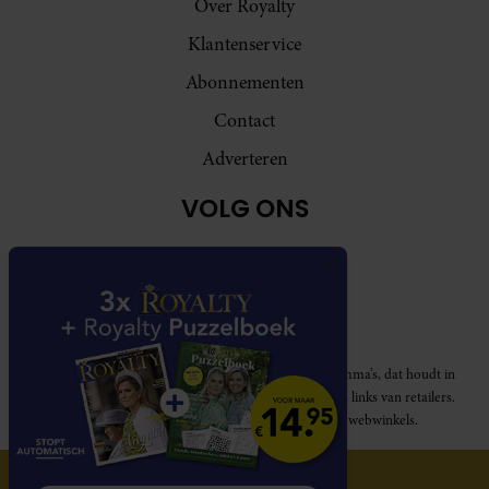
Over Royalty
Klantenservice
Abonnementen
Contact
Adverteren
VOLG ONS
Royalty participeert in diverse affiliate marketing programma’s, dat houdt in
dat Royalty commissies ontvangt voor aankopen middels links van retailers.
Deze website wordt niet gesponsord door de genoemde webwinkels.
© 2026 Royalty Online