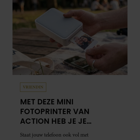
Leidsedwarsstraat roept een stortvloed aan
herinneringen op. Daar begon hun leven
samen en werd dochter Lola geboren.
VRIENDIN
MET DEZE MINI
FOTOPRINTER VAN
ACTION HEB JE JE
FAVORIETE FOTO’S BINNEN
Staat jouw telefoon ook vol met