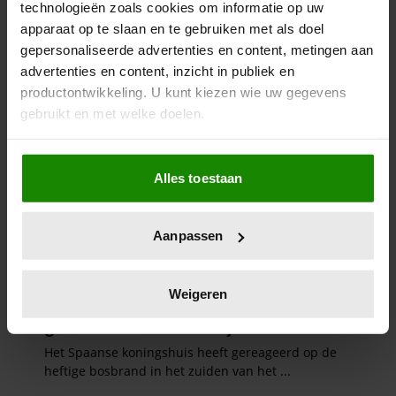
technologieën zoals cookies om informatie op uw
apparaat op te slaan en te gebruiken met als doel
gepersonaliseerde advertenties en content, metingen aan
advertenties en content, inzicht in publiek en
productontwikkeling. U kunt kiezen wie uw gegevens
gebruikt en met welke doelen.
Als u het toestaat, willen we ook graag:
Alles toestaan
Informatie verzamelen over uw geografische
locatie, die tot een paar meter nauwkeurig kan zijn
Uw apparaat identificeren door het actief te
Aanpassen
scannen op specifieke eigenschappen (fingerprinting)
Lees meer over hoe uw persoonlijke gegevens worden
verwerkt en stel uw voorkeuren in het
detailgedeelte
in.
Weigeren
U kunt uw toestemming op elk moment wijzigen of
intrekken in de Cookieverklaring.
We gebruiken cookies om content en advertenties te
personaliseren, om functies voor social media te bieden