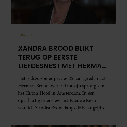
PARTY
XANDRA BROOD BLIKT
TERUG OP EERSTE
LIEFDESNEST MET HERMAN
BROOD: “HIER IS LOLA
Het is deze zomer precies 25 jaar geleden dat
GEBOREN”
Herman Brood overleed na zijn sprong van
het Hilton Hotel in Amsterdam. In een
openhartig interview met Nieuwe Revu
wandelt Xandra Brood langs de belangrijkste
plekken uit hun gezamenlijke verleden.
Vooral de woning aan de Lange