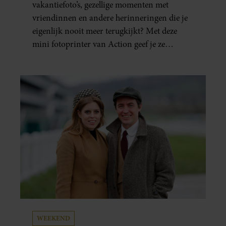
ÉÉN MINUUT IN HANDEN
vakantiefoto’s, gezellige momenten met
vriendinnen en andere herinneringen die je
eigenlijk nooit meer terugkijkt? Met deze
mini fotoprinter van Action geef je ze
eindelijk een plekje buiten je camerarol. En
het leuke: binnen één minuut heb je jouw foto
al in handen.
WEEKEND