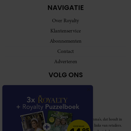
NAVIGATIE
Over Royalty
Klantenservice
Abonnementen
Contact
Adverteren
VOLG ONS
Royalty participeert in diverse affiliate marketing programma’s, dat houdt in
dat Royalty commissies ontvangt voor aankopen middels links van retailers.