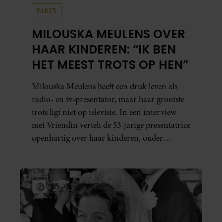
PARTY
MILOUSKA MEULENS OVER
HAAR KINDEREN: “IK BEN
HET MEEST TROTS OP HEN”
Milouska Meulens heeft een druk leven als
radio- en tv-presentator, maar haar grootste
trots ligt niet op televisie. In een interview
met Vriendin vertelt de 53-jarige presentatrice
openhartig over haar kinderen, ouder
worden en haar nieuwe kinderboek Chill.
Ook blikt ze terug op haar jeugd en deelt ze
welke levenslessen haar vandaag de dag het
meest bezighouden.