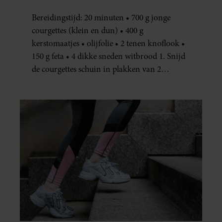
JE METEEN MAKEN
Bereidingstijd: 20 minuten • 700 g jonge
courgettes (klein en dun) • 400 g
kerstomaatjes • olijfolie • 2 tenen knoflook •
150 g feta • 4 dikke sneden witbrood 1. Snijd
de courgettes schuin in plakken van 2
centimeter dik. Halveer de tomaatjes. Pel en
hak de knoflook. 2. Verhit een scheut olie
in…