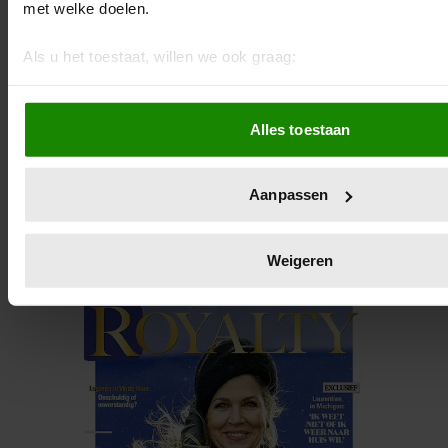
met welke doelen.
Als u het toestaat, willen we ook graag:
Informatie verzamelen over uw geografische locatie, d
meter nauwkeurig kan zijn
Alles toestaan
Uw apparaat identificeren door het actief te scannen 
eigenschappen (fingerprinting)
Lees meer over hoe uw persoonlijke gegevens worden verwe
Aanpassen
voorkeuren in het
detailgedeelte
in. U kunt uw toestemming
wijzigen of intrekken in de Cookieverklaring.
Weigeren
We gebruiken cookies om content en advertenties te persona
functies voor social media te bieden en om ons websiteverke
Ook delen we informatie over uw gebruik van onze site met 
social media, adverteren en analyse. Deze partners kunnen
combineren met andere informatie die u aan ze heeft verstre
verzameld op basis van uw gebruik van hun services. U gaa
onze cookies als u onze website blijft gebruiken.