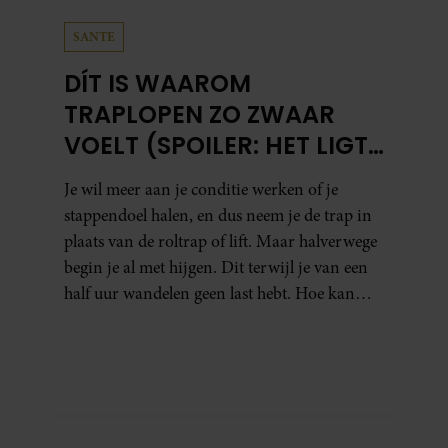
SANTE
DÍT IS WAAROM
TRAPLOPEN ZO ZWAAR
VOELT (SPOILER: HET LIGT
NIET AAN JE CONDITIE)
Je wil meer aan je conditie werken of je
stappendoel halen, en dus neem je de trap in
plaats van de roltrap of lift. Maar halverwege
begin je al met hijgen. Dit terwijl je van een
half uur wandelen geen last hebt. Hoe kan
dat?