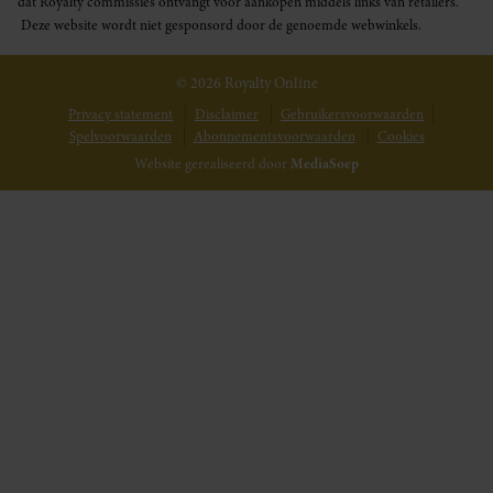
dat Royalty commissies ontvangt voor aankopen middels links van retailers.
Deze website wordt niet gesponsord door de genoemde webwinkels.
© 2026 Royalty Online
Privacy statement
Disclaimer
Gebruikersvoorwaarden
Spelvoorwaarden
Abonnementsvoorwaarden
Cookies
Website gerealiseerd door
MediaSoep