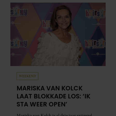
media deelt Sylvie Meis prachtige foto’s van de
zonovergoten bestemming én vertelt ze hoe
bijzonder de reis voor haar is geweest.
WEEKEND
MARISKA VAN KOLCK
LAAT BLOKKADE LOS: ‘IK
STA WEER OPEN’
Mariska van Kolck is al drie jaar vrijgezel.