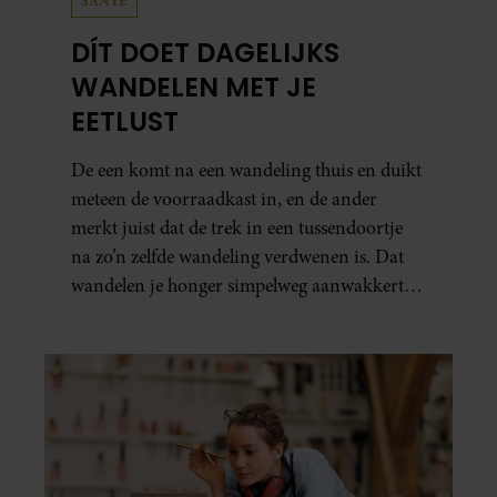
SANTE
DÍT DOET DAGELIJKS
WANDELEN MET JE
EETLUST
De een komt na een wandeling thuis en duikt
meteen de voorraadkast in, en de ander
merkt juist dat de trek in een tussendoortje
na zo’n zelfde wandeling verdwenen is. Dat
wandelen je honger simpelweg aanwakkert,
blijkt uit onderzoek een stuk te kort door de
bocht. Er gebeurt iets veel interessanters.