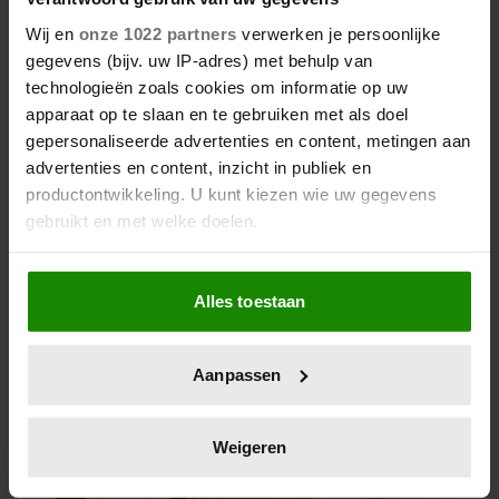
Wij en
onze 1022 partners
verwerken je persoonlijke
gegevens (bijv. uw IP-adres) met behulp van
technologieën zoals cookies om informatie op uw
apparaat op te slaan en te gebruiken met als doel
gepersonaliseerde advertenties en content, metingen aan
advertenties en content, inzicht in publiek en
productontwikkeling. U kunt kiezen wie uw gegevens
gebruikt en met welke doelen.
Als u het toestaat, willen we ook graag:
Alles toestaan
Informatie verzamelen over uw geografische
locatie, die tot een paar meter nauwkeurig kan zijn
Uw apparaat identificeren door het actief te
Aanpassen
scannen op specifieke eigenschappen (fingerprinting)
Lees meer over hoe uw persoonlijke gegevens worden
verwerkt en stel uw voorkeuren in het
detailgedeelte
in.
Weigeren
U kunt uw toestemming op elk moment wijzigen of
intrekken in de Cookieverklaring.