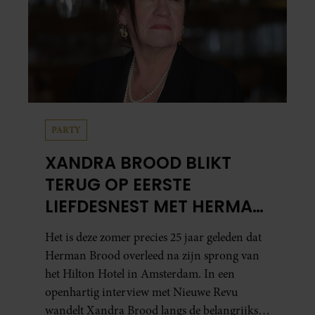
PARTY
XANDRA BROOD BLIKT
TERUG OP EERSTE
LIEFDESNEST MET HERMAN
BROOD: “HIER IS LOLA
Het is deze zomer precies 25 jaar geleden dat
GEBOREN”
Herman Brood overleed na zijn sprong van
het Hilton Hotel in Amsterdam. In een
openhartig interview met Nieuwe Revu
wandelt Xandra Brood langs de belangrijkste