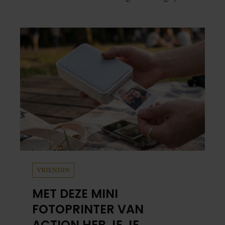
plekken uit hun gezamenlijke verleden.
Vooral de woning aan de Lange
Leidsedwarsstraat roept een stortvloed aan
herinneringen op. Daar begon hun leven
samen en werd dochter Lola geboren.
VRIENDIN
MET DEZE MINI
FOTOPRINTER VAN
ACTION HEB JE JE