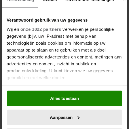
28 april 2026
DIT ZIJN DE 4 FAVORIETE
MODEMERKEN VAN PRINSES
Verantwoord gebruik van uw gegevens
CATHERINE
Wij en
onze 1022 partners
verwerken je persoonlijke
gegevens (bijv. uw IP-adres) met behulp van
technologieën zoals cookies om informatie op uw
apparaat op te slaan en te gebruiken met als doel
gepersonaliseerde advertenties en content, metingen aan
advertenties en content, inzicht in publiek en
productontwikkeling. U kunt kiezen wie uw gegevens
gebruikt en met welke doelen.
Als u het toestaat, willen we ook graag:
Alles toestaan
Informatie verzamelen over uw geografische
23 april 2026
locatie, die tot een paar meter nauwkeurig kan zijn
KATE EN CAMILLA HEBBEN EEN
Uw apparaat identificeren door het actief te
Aanpassen
GESPANNEN BAND: DÍT IS DE
scannen op specifieke eigenschappen (fingerprinting)
REDEN
Lees meer over hoe uw persoonlijke gegevens worden