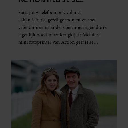
FAVORIETE FOTO’S BINNEN
Staat jouw telefoon ook vol met
ÉÉN MINUUT IN HANDEN
vakantiefoto’s, gezellige momenten met
vriendinnen en andere herinneringen die je
eigenlijk nooit meer terugkijkt? Met deze
mini fotoprinter van Action geef je ze
eindelijk een plekje buiten je camerarol. En
het leuke: binnen één minuut heb je jouw foto
al in handen.