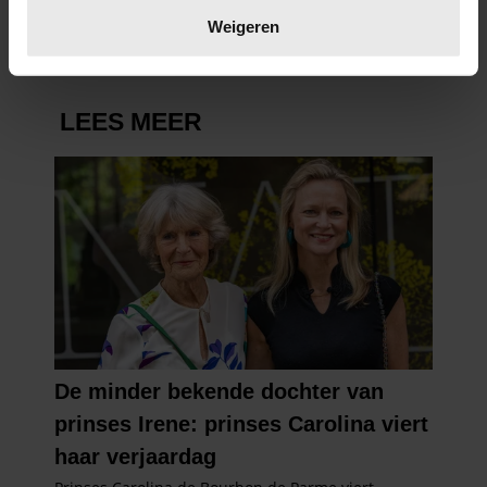
verwerkt en stel uw voorkeuren in het
detailgedeelte
in.
Weigeren
U kunt uw toestemming op elk moment wijzigen of
intrekken in de Cookieverklaring.
We gebruiken cookies om content en advertenties te
personaliseren, om functies voor social media te bieden
en om ons websiteverkeer te analyseren. Ook delen we
informatie over uw gebruik van onze site met onze
partners voor social media, adverteren en analyse. Deze
partners kunnen deze gegevens combineren met andere
informatie die u aan ze heeft verstrekt of die ze hebben
verzameld op basis van uw gebruik van hun services. U
gaat akkoord met onze cookies als u onze website blijft
gebruiken.