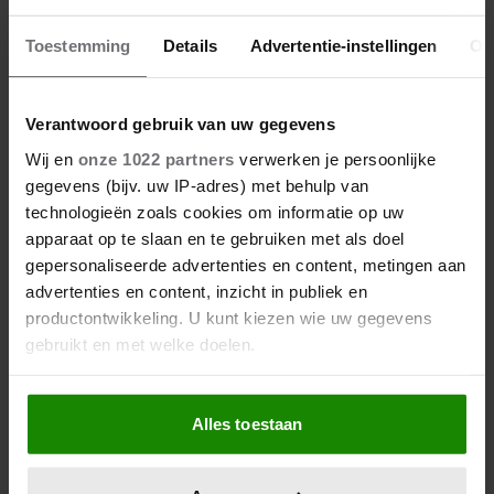
12 juni 2026
Toestemming
Details
Advertentie-instellingen
Ov
BIJZONDER: PRINSES BEATRIX
ZIET NA 88 JAAR HAAR
VERDWENEN WIEG TERUG
Verantwoord gebruik van uw gegevens
Wij en
onze 1022 partners
verwerken je persoonlijke
gegevens (bijv. uw IP-adres) met behulp van
technologieën zoals cookies om informatie op uw
apparaat op te slaan en te gebruiken met als doel
gepersonaliseerde advertenties en content, metingen aan
advertenties en content, inzicht in publiek en
productontwikkeling. U kunt kiezen wie uw gegevens
gebruikt en met welke doelen.
Als u het toestaat, willen we ook graag:
Alles toestaan
Informatie verzamelen over uw geografische
locatie, die tot een paar meter nauwkeurig kan zijn
Uw apparaat identificeren door het actief te