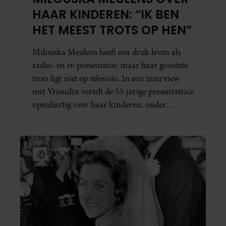
HAAR KINDEREN: “IK BEN
HET MEEST TROTS OP HEN”
Milouska Meulens heeft een druk leven als
radio- en tv-presentator, maar haar grootste
trots ligt niet op televisie. In een interview
met Vriendin vertelt de 53-jarige presentatrice
openhartig over haar kinderen, ouder
worden en haar nieuwe kinderboek Chill.
Ook blikt ze terug op haar jeugd en deelt ze
welke levenslessen haar vandaag de dag het
meest bezighouden.