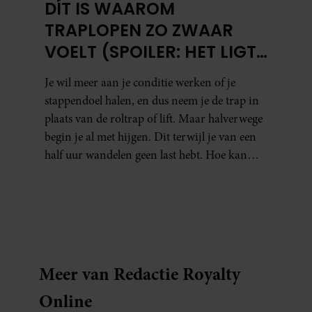
DÍT IS WAAROM
TRAPLOPEN ZO ZWAAR
VOELT (SPOILER: HET LIGT
NIET AAN JE CONDITIE)
Je wil meer aan je conditie werken of je
stappendoel halen, en dus neem je de trap in
plaats van de roltrap of lift. Maar halverwege
begin je al met hijgen. Dit terwijl je van een
half uur wandelen geen last hebt. Hoe kan
dat?
Meer van Redactie Royalty
Online