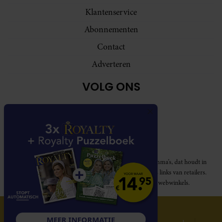
Klantenservice
Abonnementen
Contact
Adverteren
VOLG ONS
Royalty participeert in diverse affiliate marketing programma’s, dat houdt in
dat Royalty commissies ontvangt voor aankopen middels links van retailers.
Deze website wordt niet gesponsord door de genoemde webwinkels.
© 2026 Royalty Online
MEER INFORMATIE