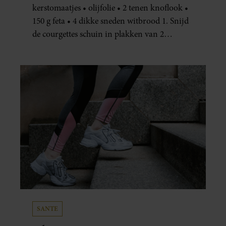
kerstomaatjes • olijfolie • 2 tenen knoflook •
150 g feta • 4 dikke sneden witbrood 1. Snijd
de courgettes schuin in plakken van 2
centimeter dik. Halveer de tomaatjes. Pel en
hak de knoflook. 2. Verhit een scheut olie
in…
SANTE