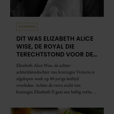
WEEKEND
DIT WAS ELIZABETH ALICE
WISE, DE ROYAL DIE
TERECHTSTOND VOOR DE
DOOD VAN HAAR BABY
Elizabeth Alice Wise, de achter-
achterkleindochter van koningin Victoria is
afgelopen week op 89-jarige leeftijd
overleden. Achter de verre nicht van
koningin Elizabeth II gaat een heftig verhaal
schuil. Zo zag haar leven eruit.