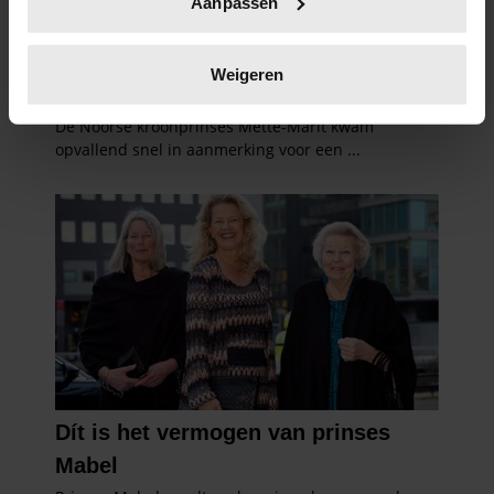
Aanpassen
scannen op specifieke eigenschappen (fingerprinting)
Lees meer over hoe uw persoonlijke gegevens worden
verwerkt en stel uw voorkeuren in het
detailgedeelte
in.
Weigeren
U kunt uw toestemming op elk moment wijzigen of
intrekken in de Cookieverklaring.
We gebruiken cookies om content en advertenties te
personaliseren, om functies voor social media te bieden
en om ons websiteverkeer te analyseren. Ook delen we
informatie over uw gebruik van onze site met onze
partners voor social media, adverteren en analyse. Deze
partners kunnen deze gegevens combineren met andere
informatie die u aan ze heeft verstrekt of die ze hebben
verzameld op basis van uw gebruik van hun services. U
gaat akkoord met onze cookies als u onze website blijft
gebruiken.