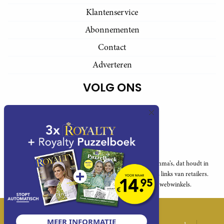
Klantenservice
Abonnementen
Contact
Adverteren
VOLG ONS
Royalty participeert in diverse affiliate marketing programma’s, dat houdt in
dat Royalty commissies ontvangt voor aankopen middels links van retailers.
Deze website wordt niet gesponsord door de genoemde webwinkels.
© 2026 Royalty Online
MEER INFORMATIE