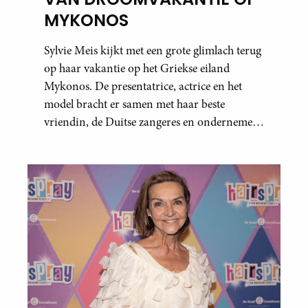
MYKONOS
Sylvie Meis kijkt met een grote glimlach terug
op haar vakantie op het Griekse eiland
Mykonos. De presentatrice, actrice en het
model bracht er samen met haar beste
vriendin, de Duitse zangeres en ondernemer
Beate van Baal, een week door. Op sociale
media deelt Sylvie Meis prachtige foto’s van de
zonovergoten bestemming én vertelt ze hoe
bijzonder de reis voor haar is geweest.