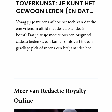
TOVERKUNST: JE KUNT HET
GEWOON LEREN (EN DAT
DOE JE ZO)
Vraag jij je weleens af hoe het toch kan dat die
ene vriendin altijd met de leukste ideeën
komt? Dat je zusje moeiteloos een origineel
cadeau bedenkt, een kamer omtovert tot een
gezellige plek of ineens een briljant idee heeft
voor een feestje? Of dat je buurman van een
oude plantenpot een hippe lamp weet te
maken, terwijl jij om de haverklap naar je
sleutels loopt te zoeken.
Meer van Redactie Royalty
Online