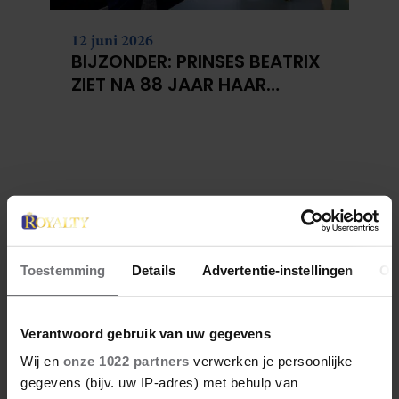
12 juni 2026
BIJZONDER: PRINSES BEATRIX
ZIET NA 88 JAAR HAAR
VERDWENEN WIEG TERUG
Toestemming
Details
Advertentie-instellingen
Ov
Verantwoord gebruik van uw gegevens
Wij en
onze 1022 partners
verwerken je persoonlijke
gegevens (bijv. uw IP-adres) met behulp van