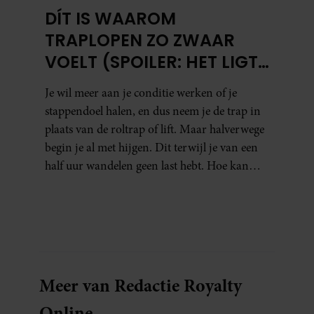
DÍT IS WAAROM
TRAPLOPEN ZO ZWAAR
VOELT (SPOILER: HET LIGT
NIET AAN JE CONDITIE)
Je wil meer aan je conditie werken of je
stappendoel halen, en dus neem je de trap in
plaats van de roltrap of lift. Maar halverwege
begin je al met hijgen. Dit terwijl je van een
half uur wandelen geen last hebt. Hoe kan
dat?
Meer van Redactie Royalty
Online