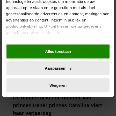
technologieën zoals cookies om informatie op uw
apparaat op te slaan en te gebruiken met als doel
gepersonaliseerde advertenties en content, metingen aan
advertenties en content, inzicht in publiek en
productontwikkeling. U kunt kiezen wie uw gegevens
gebruikt en met welke doelen.
Als u het toestaat, willen we ook graag:
Alles toestaan
Informatie verzamelen over uw geografische
locatie, die tot een paar meter nauwkeurig kan zijn
Uw apparaat identificeren door het actief te
Aanpassen
scannen op specifieke eigenschappen (fingerprinting)
Lees meer over hoe uw persoonlijke gegevens worden
verwerkt en stel uw voorkeuren in het
detailgedeelte
in.
Weigeren
U kunt uw toestemming op elk moment wijzigen of
intrekken in de Cookieverklaring.
We gebruiken cookies om content en advertenties te
personaliseren, om functies voor social media te bieden