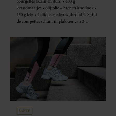
courgettes (klein en dun) • 400 g
kerstomaatjes • olijfolie • 2 tenen knoflook •
150 g feta • 4 dikke sneden witbrood 1. Snijd
de courgettes schuin in plakken van 2
centimeter dik. Halveer de tomaatjes. Pel en
hak de knoflook. 2. Verhit een scheut olie
in…
SANTE