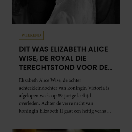
WEEKEND
DIT WAS ELIZABETH ALICE
WISE, DE ROYAL DIE
TERECHTSTOND VOOR DE
DOOD VAN HAAR BABY
Elizabeth Alice Wise, de achter-
achterkleindochter van koningin Victoria is
afgelopen week op 89-jarige leeftijd
overleden. Achter de verre nicht van
koningin Elizabeth II gaat een heftig verhaal
schuil. Zo zag haar leven eruit.