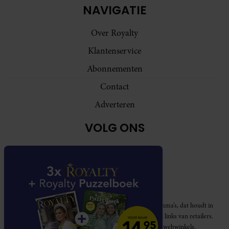
NAVIGATIE
Over Royalty
Klantenservice
Abonnementen
Contact
Adverteren
VOLG ONS
Royalty participeert in diverse affiliate marketing programma’s, dat houdt in
dat Royalty commissies ontvangt voor aankopen middels links van retailers.
Deze website wordt niet gesponsord door de genoemde webwinkels.