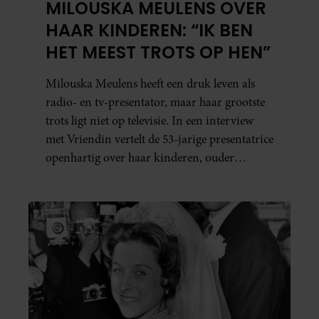
MILOUSKA MEULENS OVER
HAAR KINDEREN: “IK BEN
HET MEEST TROTS OP HEN”
Milouska Meulens heeft een druk leven als
radio- en tv-presentator, maar haar grootste
trots ligt niet op televisie. In een interview
met Vriendin vertelt de 53-jarige presentatrice
openhartig over haar kinderen, ouder
worden en haar nieuwe kinderboek Chill.
Ook blikt ze terug op haar jeugd en deelt ze
welke levenslessen haar vandaag de dag het
meest bezighouden.