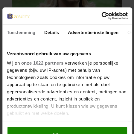
WEEKEND
Toestemming
Details
Advertentie-instellingen
Ov
EARTH & FIRE-ZANGERES
JERNEY KAAGMAN (79)
Verantwoord gebruik van uw gegevens
OVERLEDEN
Wij en
onze 1022 partners
verwerken je persoonlijke
gegevens (bijv. uw IP-adres) met behulp van
Jerney Kaagman is op 79-jarige leeftijd
technologieën zoals cookies om informatie op uw
overleden. Haar nabestaanden maakten het
apparaat op te slaan en te gebruiken met als doel
gepersonaliseerde advertenties en content, metingen aan
verdrietige nieuws donderdag bekend.
advertenties en content, inzicht in publiek en
productontwikkeling. U kunt kiezen wie uw gegevens
gebruikt en met welke doelen.
Als u het toestaat, willen we ook graag: