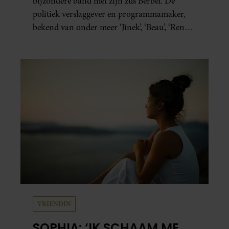
bijzondere band met zijn zus Berbel. De
politiek verslaggever en programmamaker,
bekend van onder meer ‘Jinek’, ‘Beau’, ‘Renze’,
‘Humberto’ en ‘RTL Tonight’, vertelt dat juist
zijn opvoeding de basis vormde voor zijn
carrière. Nog altijd kan hij voor advies bij
zijn zus terecht.
VRIENDIN
SOPHIA: ‘IK SCHAAM ME