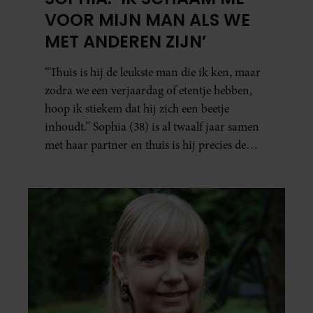
VOOR MIJN MAN ALS WE
MET ANDEREN ZIJN’
“Thuis is hij de leukste man die ik ken, maar
zodra we een verjaardag of etentje hebben,
hoop ik stiekem dat hij zich een beetje
inhoudt.” Sophia (38) is al twaalf jaar samen
met haar partner en thuis is hij precies de
man op wie ze verliefd werd: lief, zorgzaam
en grappig. Toch merkt ze dat ze zich steeds
vaker schaamt zodra ze samen onder de
mensen zijn.