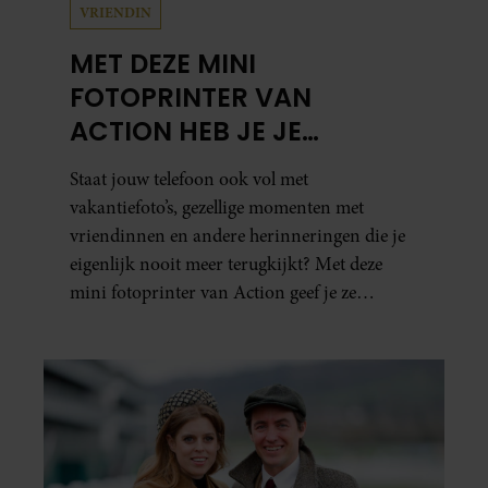
VRIENDIN
MET DEZE MINI
FOTOPRINTER VAN
ACTION HEB JE JE
FAVORIETE FOTO’S BINNEN
Staat jouw telefoon ook vol met
ÉÉN MINUUT IN HANDEN
vakantiefoto’s, gezellige momenten met
vriendinnen en andere herinneringen die je
eigenlijk nooit meer terugkijkt? Met deze
mini fotoprinter van Action geef je ze
eindelijk een plekje buiten je camerarol. En
het leuke: binnen één minuut heb je jouw foto
al in handen.