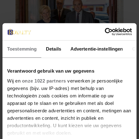
Toestemming
Details
Advertentie-instellingen
Ov
Verantwoord gebruik van uw gegevens
Wij en
onze 1022 partners
verwerken je persoonlijke
gegevens (bijv. uw IP-adres) met behulp van
technologieën zoals cookies om informatie op uw
apparaat op te slaan en te gebruiken met als doel
gepersonaliseerde advertenties en content, metingen aan
advertenties en content, inzicht in publiek en
productontwikkeling. U kunt kiezen wie uw gegevens
gebruikt en met welke doelen.