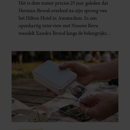
Het is deze zomer precies 25 jaar geleden dat
GEBOREN”
Herman Brood overleed na zijn sprong van
het Hilton Hotel in Amsterdam. In een
openhartig interview met Nieuwe Revu
wandelt Xandra Brood langs de belangrijkste
plekken uit hun gezamenlijke verleden.
Vooral de woning aan de Lange
Leidsedwarsstraat roept een stortvloed aan
herinneringen op. Daar begon hun leven
samen en werd dochter Lola geboren.