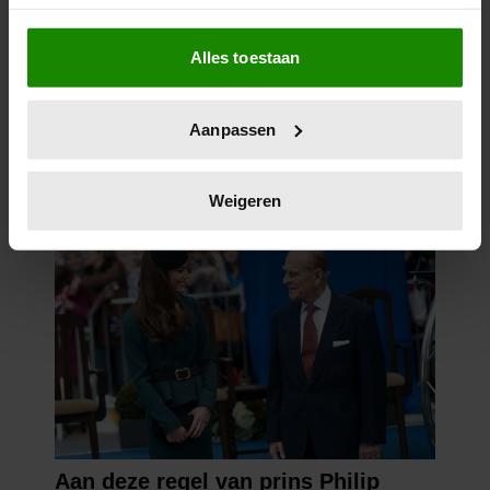
Als u het toestaat, willen we ook graag:
Alles toestaan
Informatie verzamelen over uw geografische
locatie, die tot een paar meter nauwkeurig kan zijn
Uw apparaat identificeren door het actief te
Aanpassen
scannen op specifieke eigenschappen (fingerprinting)
Lees meer over hoe uw persoonlijke gegevens worden
verwerkt en stel uw voorkeuren in het
detailgedeelte
in.
Weigeren
U kunt uw toestemming op elk moment wijzigen of
intrekken in de Cookieverklaring.
We gebruiken cookies om content en advertenties te
personaliseren, om functies voor social media te bieden
en om ons websiteverkeer te analyseren. Ook delen we
informatie over uw gebruik van onze site met onze
partners voor social media, adverteren en analyse. Deze
partners kunnen deze gegevens combineren met andere
informatie die u aan ze heeft verstrekt of die ze hebben
verzameld op basis van uw gebruik van hun services. U