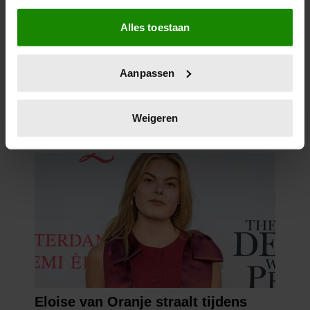
Als u het toestaat, willen we ook graag:
Alles toestaan
Informatie verzamelen over uw geografische
locatie, die tot een paar meter nauwkeurig kan zijn
Uw apparaat identificeren door het actief te
Aanpassen
scannen op specifieke eigenschappen (fingerprinting)
Lees meer over hoe uw persoonlijke gegevens worden
verwerkt en stel uw voorkeuren in het
detailgedeelte
in.
Weigeren
U kunt uw toestemming op elk moment wijzigen of
intrekken in de Cookieverklaring.
We gebruiken cookies om content en advertenties te
personaliseren, om functies voor social media te bieden
en om ons websiteverkeer te analyseren. Ook delen we
informatie over uw gebruik van onze site met onze
partners voor social media, adverteren en analyse. Deze
partners kunnen deze gegevens combineren met andere
informatie die u aan ze heeft verstrekt of die ze hebben
verzameld op basis van uw gebruik van hun services. U