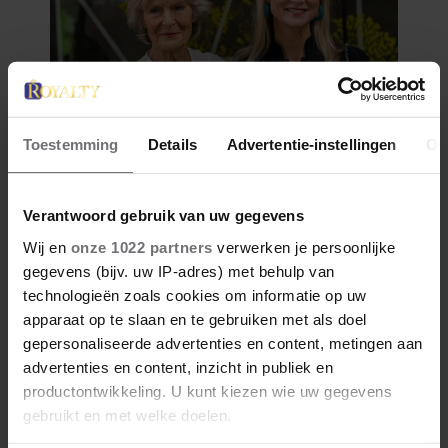
Toestemming
Details
Advertentie-instellingen
Ov
Verantwoord gebruik van uw gegevens
Wij en
onze 1022 partners
verwerken je persoonlijke
gegevens (bijv. uw IP-adres) met behulp van
technologieën zoals cookies om informatie op uw
apparaat op te slaan en te gebruiken met als doel
gepersonaliseerde advertenties en content, metingen aan
advertenties en content, inzicht in publiek en
productontwikkeling. U kunt kiezen wie uw gegevens
gebruikt en met welke doelen.