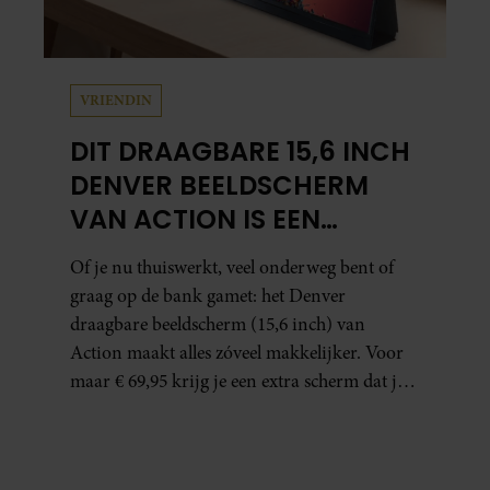
VRIENDIN
DIT DRAAGBARE 15,6 INCH
DENVER BEELDSCHERM
VAN ACTION IS EEN
GAMECHANGER VOOR
Of je nu thuiswerkt, veel onderweg bent of
THUISWERKERS ÉN BINGE-
graag op de bank gamet: het Denver
WATCHERS
draagbare beeldscherm (15,6 inch) van
Action maakt alles zóveel makkelijker. Voor
maar € 69,95 krijg je een extra scherm dat je
letterlijk overal mee naartoe kunt nemen…
en dat is in tijden van hybride werken echt
geen overbodige luxe.