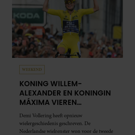
WEEKEND
KONING WILLEM-
ALEXANDER EN KONINGIN
MÁXIMA VIEREN
HISTORISCHE ZEGE DEMI
Demi Vollering heeft opnieuw
VOLLERING OP TOUR DE
wielergeschiedenis geschreven. De
FRANCE FEMMES
Nederlandse wielrenster won voor de tweede