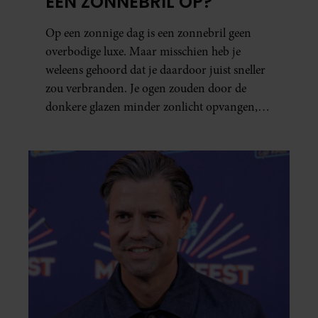
EEN ZONNEBRIL OP?
Op een zonnige dag is een zonnebril geen
overbodige luxe. Maar misschien heb je
weleens gehoord dat je daardoor juist sneller
zou verbranden. Je ogen zouden door de
donkere glazen minder zonlicht opvangen,
waardoor je lichaam anders reageert op de
zon. Klinkt ergens logisch, maar klopt het
ook echt? Wij zoeken uit hoe het zit.