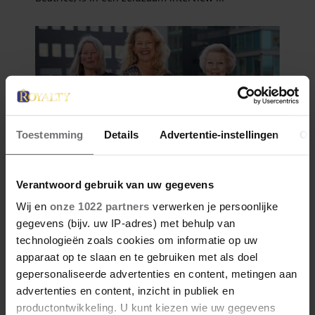
Toestemming
Details
Advertentie-instellingen
Ov
Verantwoord gebruik van uw gegevens
Wij en
onze 1022 partners
verwerken je persoonlijke
gegevens (bijv. uw IP-adres) met behulp van
technologieën zoals cookies om informatie op uw
apparaat op te slaan en te gebruiken met als doel
gepersonaliseerde advertenties en content, metingen aan
advertenties en content, inzicht in publiek en
productontwikkeling. U kunt kiezen wie uw gegevens