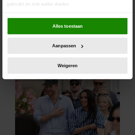
gebruikt en met welke doelen.
Als u het toestaat, willen we ook graag:
Alles toestaan
Informatie verzamelen over uw geografische
locatie, die tot een paar meter nauwkeurig kan zijn
Uw apparaat identificeren door het actief te
Aanpassen
scannen op specifieke eigenschappen (fingerprinting)
Lees meer over hoe uw persoonlijke gegevens worden
verwerkt en stel uw voorkeuren in het
detailgedeelte
in.
Weigeren
U kunt uw toestemming op elk moment wijzigen of
intrekken in de Cookieverklaring.
We gebruiken cookies om content en advertenties te
personaliseren, om functies voor social media te bieden
en om ons websiteverkeer te analyseren. Ook delen we
informatie over uw gebruik van onze site met onze
partners voor social media, adverteren en analyse. Deze
partners kunnen deze gegevens combineren met andere