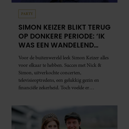
PARTY
SIMON KEIZER BLIKT TERUG
OP DONKERE PERIODE: ‘IK
WAS EEN WANDELEND
HOOFD’
Voor de buitenwereld leek Simon Keizer alles
voor elkaar te hebben. Succes met Nick &
Simon, uitverkochte concerten,
televisieoptredens, een gelukkig gezin en
financiële zekerheid. Toch voelde er
vanbinnen al jaren iets niet goed. In een
openhartig interview met ‘MAX Magazine’
vertelt de zanger dat hij lange tijd vooral
overleefde en steeds verder van zijn gevoel
verwijderd raakte.