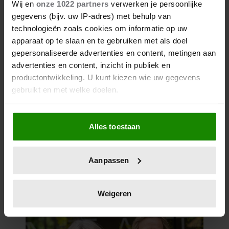
Wij en
onze 1022 partners
verwerken je persoonlijke
gegevens (bijv. uw IP-adres) met behulp van
technologieën zoals cookies om informatie op uw
apparaat op te slaan en te gebruiken met als doel
gepersonaliseerde advertenties en content, metingen aan
advertenties en content, inzicht in publiek en
productontwikkeling. U kunt kiezen wie uw gegevens
27 april 2026
gebruikt en met welke doelen.
DOKKUM PAKT UIT VOOR
KONINGSPAAR TIJDENS
Als u het toestaat, willen we ook graag:
KONINGSDAG 2026
Alles toestaan
Informatie verzamelen over uw geografische
locatie, die tot een paar meter nauwkeurig kan zijn
Uw apparaat identificeren door het actief te
Aanpassen
scannen op specifieke eigenschappen (fingerprinting)
Lees meer over hoe uw persoonlijke gegevens worden
verwerkt en stel uw voorkeuren in het
detailgedeelte
in.
Weigeren
U kunt uw toestemming op elk moment wijzigen of
intrekken in de Cookieverklaring.