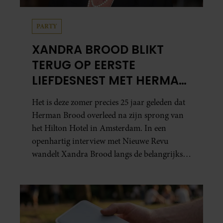
PARTY
XANDRA BROOD BLIKT
TERUG OP EERSTE
LIEFDESNEST MET HERMAN
BROOD: “HIER IS LOLA
Het is deze zomer precies 25 jaar geleden dat
GEBOREN”
Herman Brood overleed na zijn sprong van
het Hilton Hotel in Amsterdam. In een
openhartig interview met Nieuwe Revu
wandelt Xandra Brood langs de belangrijkste
plekken uit hun gezamenlijke verleden.
Vooral de woning aan de Lange
Leidsedwarsstraat roept een stortvloed aan
herinneringen op. Daar begon hun leven
samen en werd dochter Lola geboren.