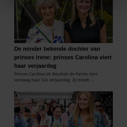
We gebruiken cookies om content en advertenties te
personaliseren, om functies voor social media te bieden
en om ons websiteverkeer te analyseren. Ook delen we
informatie over uw gebruik van onze site met onze
partners voor social media, adverteren en analyse. Deze
partners kunnen deze gegevens combineren met andere
informatie die u aan ze heeft verstrekt of die ze hebben
verzameld op basis van uw gebruik van hun services. U
gaat akkoord met onze cookies als u onze website blijft
gebruiken.