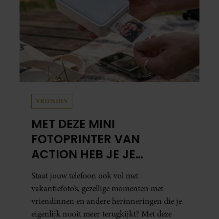
VRIENDIN
MET DEZE MINI
FOTOPRINTER VAN
ACTION HEB JE JE
FAVORIETE FOTO’S BINNEN
Staat jouw telefoon ook vol met
ÉÉN MINUUT IN HANDEN
vakantiefoto’s, gezellige momenten met
vriendinnen en andere herinneringen die je
eigenlijk nooit meer terugkijkt? Met deze