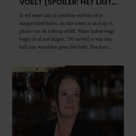
VOELT (SPOILER: HET LIGT
NIET AAN JE CONDITIE)
Je wil meer aan je conditie werken of je
stappendoel halen, en dus neem je de trap in
plaats van de roltrap of lift. Maar halverwege
begin je al met hijgen. Dit terwijl je van een
half uur wandelen geen last hebt. Hoe kan
dat?