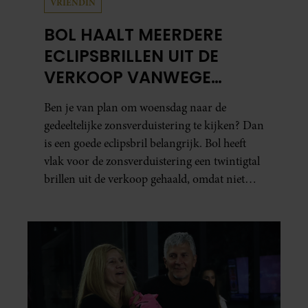
VRIENDIN
BOL HAALT MEERDERE
ECLIPSBRILLEN UIT DE
VERKOOP VANWEGE
TWIJFELS OVER VEILIGHEID
Ben je van plan om woensdag naar de
gedeeltelijke zonsverduistering te kijken? Dan
is een goede eclipsbril belangrijk. Bol heeft
vlak voor de zonsverduistering een twintigtal
brillen uit de verkoop gehaald, omdat niet
kon worden gegarandeerd dat ze aan de
veiligheidseisen voldoen.