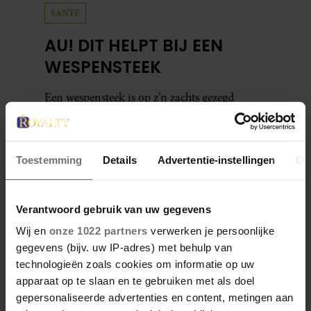
SANTE
AU! DIT HELPT BIJ EEN
WESPENSTEEK
Een wespensteek is op z’n zachts gezegd
vervelend. Hier vind je vier oplossingen om
zo snel mogelijk van de pijn en jeuk af te
komen.
Toestemming
Details
Advertentie-instellingen
Ov
Verantwoord gebruik van uw gegevens
Wij en
onze 1022 partners
verwerken je persoonlijke
gegevens (bijv. uw IP-adres) met behulp van
Denise Delgado
technologieën zoals cookies om informatie op uw
apparaat op te slaan en te gebruiken met als doel
Denise is een creatieve freelance journalist sinds
gepersonaliseerde advertenties en content, metingen aan
2015. Ze heeft European Studies gestudeerd aan