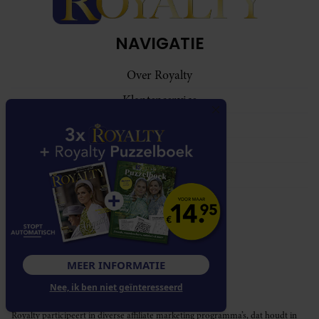
NAVIGATIE
Over Royalty
Klantenservice
Abonnementen
Contact
Adverteren
VOLG ONS
MEER INFORMATIE
Nee, ik ben niet geïnteresseerd
Royalty participeert in diverse affiliate marketing programma’s, dat houdt in