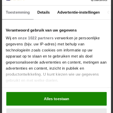
Toestemming
Details
Advertentie-instellingen
Ov
27 april 2026
Verantwoord gebruik van uw gegevens
KONING WILLEM-ALEXANDER
Wij en
onze 1022 partners
verwerken je persoonlijke
JARIG: ZIJN MOOISTE
gegevens (bijv. uw IP-adres) met behulp van
PORTRETTEN DOOR DE JAREN
technologieën zoals cookies om informatie op uw
HEEN
apparaat op te slaan en te gebruiken met als doel
gepersonaliseerde advertenties en content, metingen aan
advertenties en content, inzicht in publiek en
productontwikkeling. U kunt kiezen wie uw gegevens
gebruikt en met welke doelen.
Als u het toestaat, willen we ook graag:
Alles toestaan
Informatie verzamelen over uw geografische
locatie, die tot een paar meter nauwkeurig kan zijn
Uw apparaat identificeren door het actief te