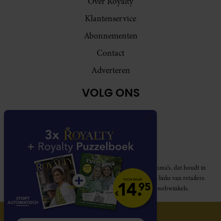
Over Royalty
Klantenservice
Abonnementen
Contact
Adverteren
VOLG ONS
Royalty participeert in diverse affiliate marketing programma’s, dat houdt in
dat Royalty commissies ontvangt voor aankopen middels links van retailers.
Deze website wordt niet gesponsord door de genoemde webwinkels.
© 2026 Royalty Online