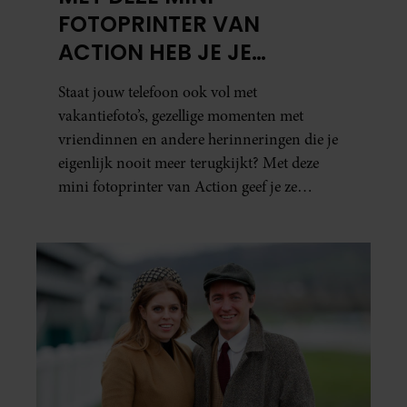
FOTOPRINTER VAN
ACTION HEB JE JE
FAVORIETE FOTO’S BINNEN
Staat jouw telefoon ook vol met
ÉÉN MINUUT IN HANDEN
vakantiefoto’s, gezellige momenten met
vriendinnen en andere herinneringen die je
eigenlijk nooit meer terugkijkt? Met deze
mini fotoprinter van Action geef je ze
eindelijk een plekje buiten je camerarol. En
het leuke: binnen één minuut heb je jouw foto
al in handen.