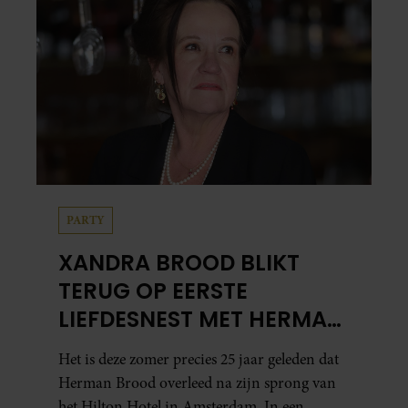
PARTY
XANDRA BROOD BLIKT
TERUG OP EERSTE
LIEFDESNEST MET HERMAN
BROOD: “HIER IS LOLA
Het is deze zomer precies 25 jaar geleden dat
GEBOREN”
Herman Brood overleed na zijn sprong van
het Hilton Hotel in Amsterdam. In een