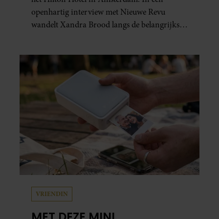
openhartig interview met Nieuwe Revu
wandelt Xandra Brood langs de belangrijkste
plekken uit hun gezamenlijke verleden.
Vooral de woning aan de Lange
Leidsedwarsstraat roept een stortvloed aan
herinneringen op. Daar begon hun leven
samen en werd dochter Lola geboren.
VRIENDIN
MET DEZE MINI