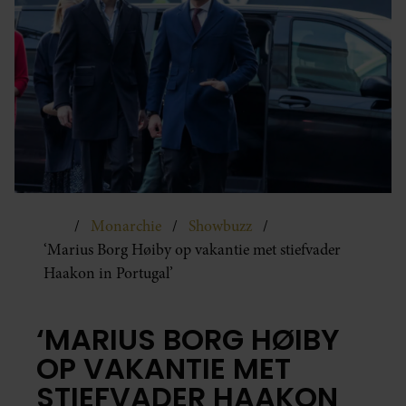
Monarchie
Showbuzz
‘Marius Borg Høiby op vakantie met stiefvader
Haakon in Portugal’
‘MARIUS BORG HØIBY
OP VAKANTIE MET
STIEFVADER HAAKON