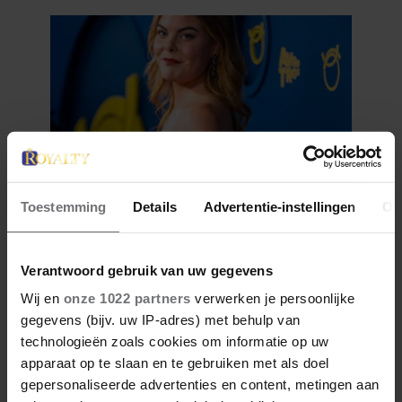
Toestemming
Details
Advertentie-instellingen
Ov
28 april 2026
DÍT ZIJN FAVORIETE
RESTAURANTS VAN ELOISE
Verantwoord gebruik van uw gegevens
Wij en
onze 1022 partners
verwerken je persoonlijke
gegevens (bijv. uw IP-adres) met behulp van
technologieën zoals cookies om informatie op uw
apparaat op te slaan en te gebruiken met als doel
gepersonaliseerde advertenties en content, metingen aan