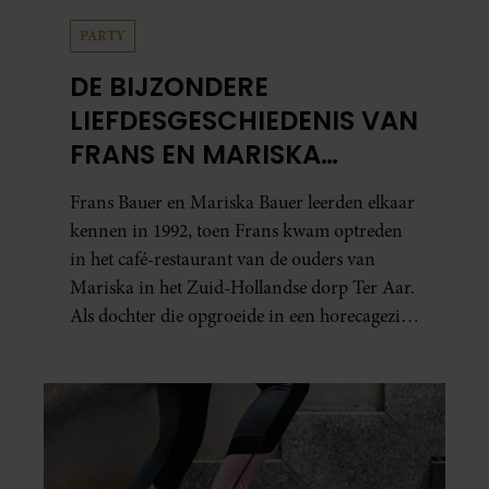
PARTY
DE BIJZONDERE
LIEFDESGESCHIEDENIS VAN
FRANS EN MARISKA
BAUER: OOK IN BED
Frans Bauer en Mariska Bauer leerden elkaar
ELKAARS EERSTE
kennen in 1992, toen Frans kwam optreden
in het café-restaurant van de ouders van
Mariska in het Zuid-Hollandse dorp Ter Aar.
Als dochter die opgroeide in een horecagezin
hielp Mariska vaak mee in de bediening.