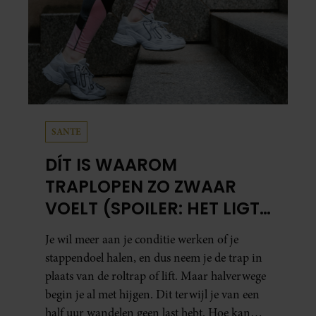
SANTE
DÍT IS WAAROM
TRAPLOPEN ZO ZWAAR
VOELT (SPOILER: HET LIGT
NIET AAN JE CONDITIE)
Je wil meer aan je conditie werken of je
stappendoel halen, en dus neem je de trap in
plaats van de roltrap of lift. Maar halverwege
begin je al met hijgen. Dit terwijl je van een
half uur wandelen geen last hebt. Hoe kan