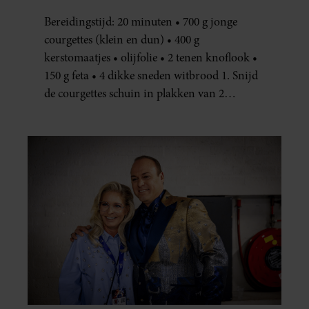
JE METEEN MAKEN
Bereidingstijd: 20 minuten • 700 g jonge
courgettes (klein en dun) • 400 g
kerstomaatjes • olijfolie • 2 tenen knoflook •
150 g feta • 4 dikke sneden witbrood 1. Snijd
de courgettes schuin in plakken van 2
centimeter dik. Halveer de tomaatjes. Pel en
hak de knoflook. 2. Verhit een scheut olie
in…