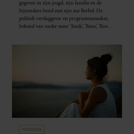
gegeven in zijn jeugd, zijn familie en de
bijzondere band met zijn zus Berbel. De
politiek verslaggever en programmamaker,
bekend van onder meer ‘Jinek’, ‘Beau’, ‘Renze’,
‘Humberto’ en ‘RTL Tonight’, vertelt dat juist
zijn opvoeding de basis vormde voor zijn
carrière. Nog altijd kan hij voor advies bij
zijn zus terecht.
VRIENDIN