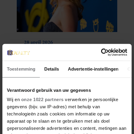
28 april 2026
DÍT ZIJN FAVORIETE
RESTAURANTS VAN ELOISE
Toestemming
Details
Advertentie-instellingen
Ov
Verantwoord gebruik van uw gegevens
Wij en
onze 1022 partners
verwerken je persoonlijke
gegevens (bijv. uw IP-adres) met behulp van
technologieën zoals cookies om informatie op uw
apparaat op te slaan en te gebruiken met als doel
gepersonaliseerde advertenties en content, metingen aan