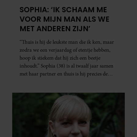
SOPHIA: ‘IK SCHAAM ME
VOOR MIJN MAN ALS WE
MET ANDEREN ZIJN’
“Thuis is hij de leukste man die ik ken, maar
zodra we een verjaardag of etentje hebben,
hoop ik stiekem dat hij zich een beetje
inhoudt.” Sophia (38) is al twaalf jaar samen
met haar partner en thuis is hij precies de
man op wie ze verliefd werd: lief, zorgzaam
en grappig. Toch merkt ze dat ze zich steeds
vaker schaamt zodra ze samen onder de
mensen zijn.