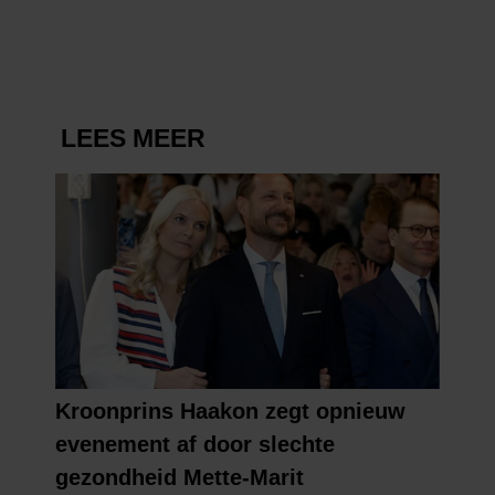
KONINGSDAG 2026
partners kunnen deze gegevens combineren met andere
informatie die u aan ze heeft verstrekt of die ze hebben
verzameld op basis van uw gebruik van hun services. U
gaat akkoord met onze cookies als u onze website blijft
gebruiken.