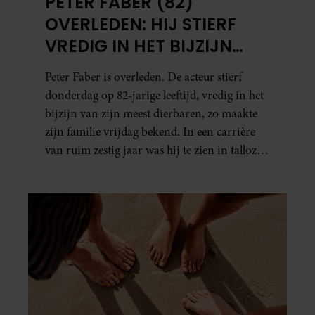
PETER FABER (82)
OVERLEDEN: HIJ STIERF
VREDIG IN HET BIJZIJN
VAN ZIJN MEEST
Peter Faber is overleden. De acteur stierf
DIERBAREN
donderdag op 82-jarige leeftijd, vredig in het
bijzijn van zijn meest dierbaren, zo maakte
zijn familie vrijdag bekend. In een carrière
van ruim zestig jaar was hij te zien in talloze
films, tv-series en theaterproducties.