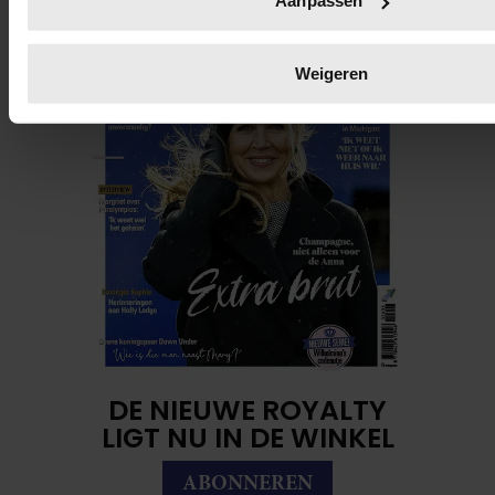
Aanpassen
voorkeuren in het
detailgedeelte
in. U kunt uw toestemming
wijzigen of intrekken in de Cookieverklaring.
Weigeren
We gebruiken cookies om content en advertenties te persona
functies voor social media te bieden en om ons websiteverke
Ook delen we informatie over uw gebruik van onze site met 
social media, adverteren en analyse. Deze partners kunnen
combineren met andere informatie die u aan ze heeft verstre
verzameld op basis van uw gebruik van hun services. U gaa
onze cookies als u onze website blijft gebruiken.
DE NIEUWE ROYALTY
LIGT NU IN DE WINKEL
ABONNEREN