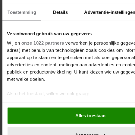
Toestemming
Details
Advertentie-instellinge
Verantwoord gebruik van uw gegevens
Wij en
onze 1022 partners
verwerken je persoonlijke gegeven
adres) met behulp van technologieën zoals cookies om infor
apparaat op te slaan en te gebruiken met als doel gepersona
advertenties en content, metingen aan advertenties en content
publiek en productontwikkeling. U kunt kiezen wie uw gegev
met welke doelen.
Als u het toestaat, willen we ook graag:
Informatie verzamelen over uw geografische locatie, d
meter nauwkeurig kan zijn
Alles toestaan
Uw apparaat identificeren door het actief te scannen 
eigenschappen (fingerprinting)
Lees meer over hoe uw persoonlijke gegevens worden verwe