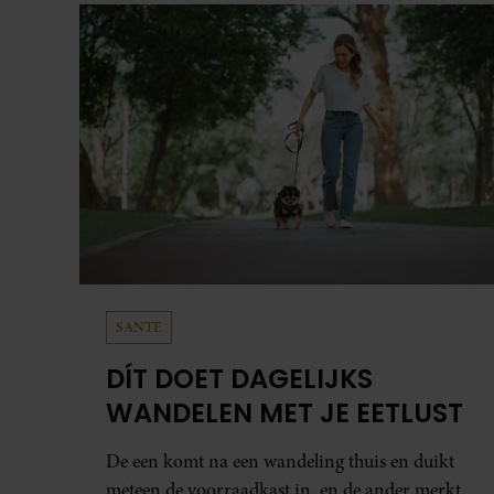
zonovergoten bestemming én vertelt ze hoe
bijzonder de reis voor haar is geweest.
SANTE
DÍT DOET DAGELIJKS
WANDELEN MET JE EETLUST
De een komt na een wandeling thuis en duikt
meteen de voorraadkast in, en de ander merkt