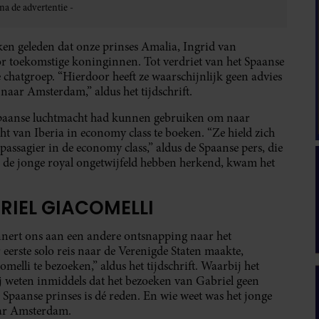
en geleden dat onze prinses Amalia, Ingrid van
or toekomstige koninginnen. Tot verdriet van het Spaanse
e chatgroep. “Hierdoor heeft ze waarschijnlijk geen advies
aar Amsterdam,” aldus het tijdschrift.
Spaanse luchtmacht had kunnen gebruiken om naar
ht van Iberia in economy class te boeken. “Ze hield zich
sagier in de economy class,” aldus de Spaanse pers, die
en de jonge royal ongetwijfeld hebben herkend, kwam het
RIEL GIACOMELLI
nnert ons aan een andere ontsnapping naar het
 eerste solo reis naar de Verenigde Staten maakte,
lli te bezoeken,” aldus het tijdschrift. Waarbij het
ij weten inmiddels dat het bezoeken van Gabriel geen
 Spaanse prinses is dé reden. En wie weet was het jonge
aar Amsterdam.