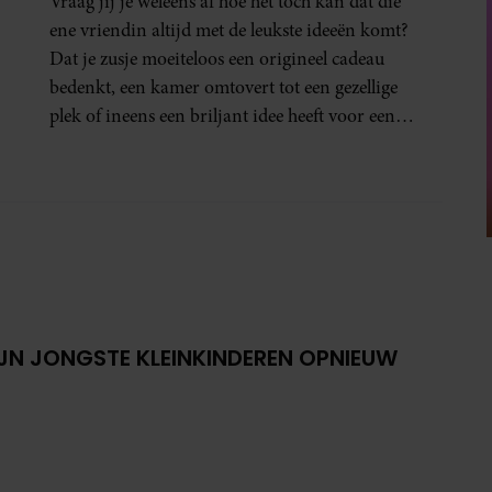
Vraag jij je weleens af hoe het toch kan dat die
ene vriendin altijd met de leukste ideeën komt?
Dat je zusje moeiteloos een origineel cadeau
bedenkt, een kamer omtovert tot een gezellige
plek of ineens een briljant idee heeft voor een
feestje? Of dat je buurman van een oude
plantenpot een hippe lamp weet te maken,
terwijl jij om de haverklap naar je sleutels loopt
te zoeken.
IJN JONGSTE KLEINKINDEREN OPNIEUW