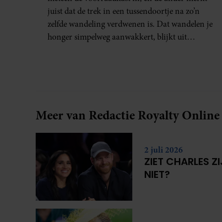
juist dat de trek in een tussendoortje na zo’n
zelfde wandeling verdwenen is. Dat wandelen je
honger simpelweg aanwakkert, blijkt uit
onderzoek een stuk te kort door de bocht. Er
gebeurt iets veel interessanters.
Meer van Redactie Royalty Online
2 juli 2026
ZIET CHARLES Z
NIET?