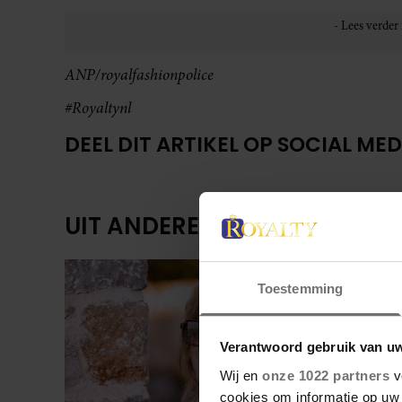
ANP/royalfashionpolice
#Royaltynl
DEEL DIT ARTIKEL OP SOCIAL MED
UIT ANDERE MEDIA
Toestemming
Verantwoord gebruik van u
Wij en
onze 1022 partners
v
cookies om informatie op uw 