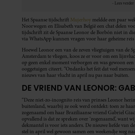
Het Spaanse tijdschrift
Mujerhoy
meldde een paar wek
Noorwegen en Elisabeth van België een chat delen vo
tijdschrift zit de Spaanse Leonor de Borbón niet in di
via WhatsApp kunnen vragen voor haar geheime reis n
Hoewel Leonor een van de zeven vliegtuigen van de 
Amsterdam te vliegen, koos ze er voor om een lijnvluc
op geen enkel moment verborgen en was gewoon een pas
ooggetuigen citeert. “Ondanks het feit dat veel mens
nieuws van haar vlucht in april nu pas naar buiten.
DE VRIEND VAN LEONOR: GAB
“Deze niet-zo-incognito reis van prinses Leonor heri
buitenland, waarbij ze ook werd ontdekt: toen ze haar
zogenaamd om haar Braziliaanse vriend Gabriel Giacome
opvallend is dat ze spreken over ‘zogenaamd’, want w
dekmantel is voor iets anders. De nieuwe liefde van de
stel in april wel gewoon samen een weekendje weg n