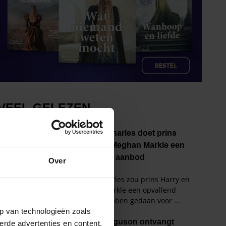
Over
p van technologieën zoals
erde advertenties en content,