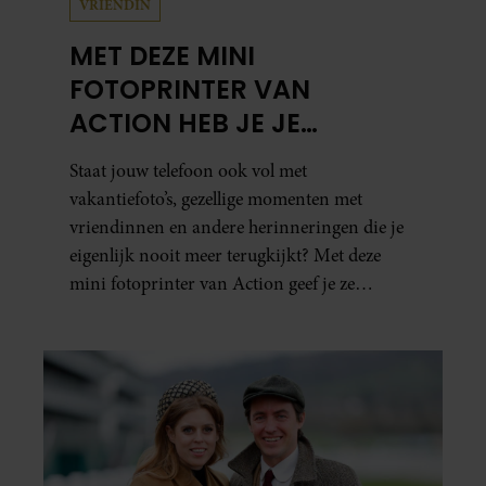
VRIENDIN
MET DEZE MINI
FOTOPRINTER VAN
ACTION HEB JE JE
FAVORIETE FOTO’S BINNEN
Staat jouw telefoon ook vol met
ÉÉN MINUUT IN HANDEN
vakantiefoto’s, gezellige momenten met
vriendinnen en andere herinneringen die je
eigenlijk nooit meer terugkijkt? Met deze
mini fotoprinter van Action geef je ze
eindelijk een plekje buiten je camerarol. En
het leuke: binnen één minuut heb je jouw foto
al in handen.