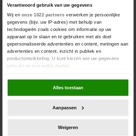
Verantwoord gebruik van uw gegevens
Wij en
onze 1022 partners
verwerken je persoonlijke
gegevens (bijv. uw IP-adres) met behulp van
technologieën zoals cookies om informatie op uw
apparaat op te slaan en te gebruiken met als doel
gepersonaliseerde advertenties en content, metingen aan
advertenties en content, inzicht in publiek en
productontwikkeling. U kunt kiezen wie uw gegevens
gebruikt en met welke doelen.
23 december 2025
Als u het toestaat, willen we ook graag:
DIT IS HET LIEVELINGSRECEPT
Alles toestaan
Informatie verzamelen over uw geografische
VAN PRINSES LAURENTIEN
locatie, die tot een paar meter nauwkeurig kan zijn
Uw apparaat identificeren door het actief te
Aanpassen
scannen op specifieke eigenschappen (fingerprinting)
Lees meer over hoe uw persoonlijke gegevens worden
verwerkt en stel uw voorkeuren in het
detailgedeelte
in.
Weigeren
U kunt uw toestemming op elk moment wijzigen of