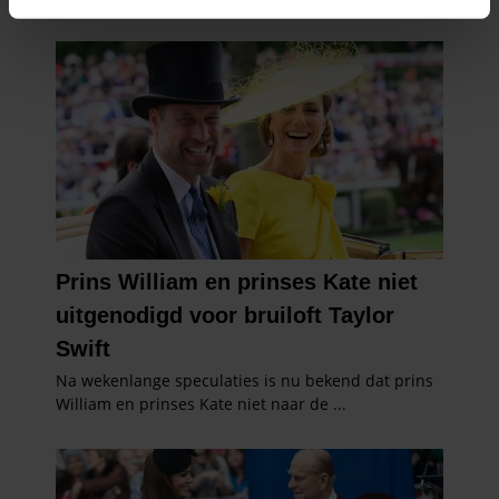
intrekken in de Cookieverklaring.
We gebruiken cookies om content en advertenties te
personaliseren, om functies voor social media te bieden
en om ons websiteverkeer te analyseren. Ook delen we
informatie over uw gebruik van onze site met onze
partners voor social media, adverteren en analyse. Deze
partners kunnen deze gegevens combineren met andere
informatie die u aan ze heeft verstrekt of die ze hebben
verzameld op basis van uw gebruik van hun services. U
gaat akkoord met onze cookies als u onze website blijft
gebruiken.