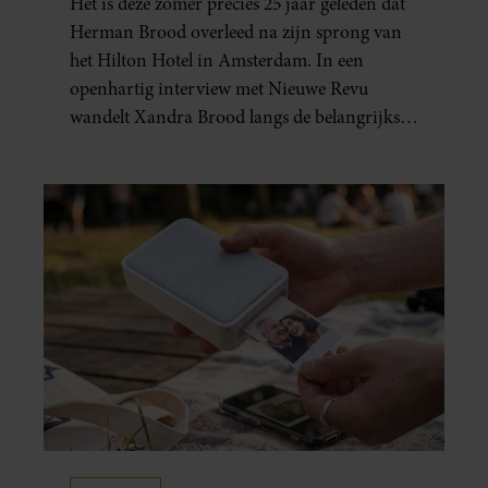
Het is deze zomer precies 25 jaar geleden dat
GEBOREN”
Herman Brood overleed na zijn sprong van
het Hilton Hotel in Amsterdam. In een
openhartig interview met Nieuwe Revu
wandelt Xandra Brood langs de belangrijkste
plekken uit hun gezamenlijke verleden.
Vooral de woning aan de Lange
Leidsedwarsstraat roept een stortvloed aan
herinneringen op. Daar begon hun leven
samen en werd dochter Lola geboren.