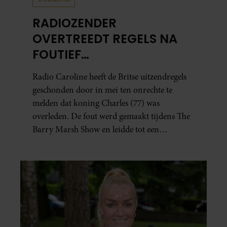
RADIOZENDER
OVERTREEDT REGELS NA
FOUTIEF
OVERLIJDENSBERICHT
Radio Caroline heeft de Britse uitzendregels
KONING CHARLES
geschonden door in mei ten onrechte te
melden dat koning Charles (77) was
overleden. De fout werd gemaakt tijdens The
Barry Marsh Show en leidde tot een
opvallende onderbreking van de uitzending.