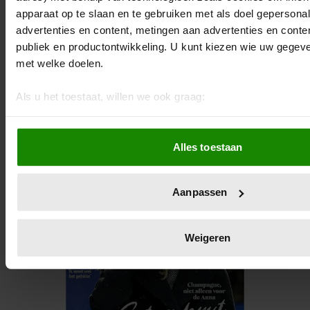
apparaat op te slaan en te gebruiken met als doel gepersona
advertenties en content, metingen aan advertenties en content
publiek en productontwikkeling. U kunt kiezen wie uw gegev
met welke doelen.
Als u het toestaat, willen we ook graag:
Informatie verzamelen over uw geografische locatie, d
meter nauwkeurig kan zijn
Alles toestaan
Uw apparaat identificeren door het actief te scannen 
eigenschappen (fingerprinting)
Lees meer over hoe uw persoonlijke gegevens worden verwe
Aanpassen
voorkeuren in het
detailgedeelte
in. U kunt uw toestemming
wijzigen of intrekken in de Cookieverklaring.
Weigeren
We gebruiken cookies om content en advertenties te persona
functies voor social media te bieden en om ons websiteverke
Ook delen we informatie over uw gebruik van onze site met 
social media, adverteren en analyse. Deze partners kunnen