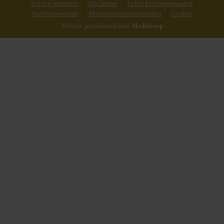
Privacy statement
Disclaimer
Gebruikersvoorwaarden
Spelvoorwaarden
Abonnementsvoorwaarden
Cookies
Website gerealiseerd door
MediaSoep