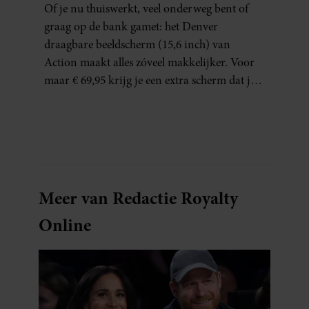
Of je nu thuiswerkt, veel onderweg bent of
THUISWERKERS ÉN BINGE-
graag op de bank gamet: het Denver
WATCHERS
draagbare beeldscherm (15,6 inch) van
Action maakt alles zóveel makkelijker. Voor
maar € 69,95 krijg je een extra scherm dat je
letterlijk overal mee naartoe kunt nemen…
en dat is in tijden van hybride werken echt
geen overbodige luxe.
Meer van Redactie Royalty
Online