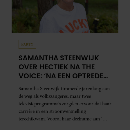
PARTY
SAMANTHA STEENWIJK
OVER HECTIEK NA THE
VOICE: ‘NA EEN OPTREDEN
MOEST IK IN DE AUTO
Samantha Steenwijk timmerde jarenlang aan
KOTSEN’
de weg als volkszangeres, maar twee
televisieprogramma’s zorgden ervoor dat haar
carrière in een stroomversnelling
terechtkwam. Vooral haar deelname aan ‘The
Voice of Holland’ bleek grote gevolgen te