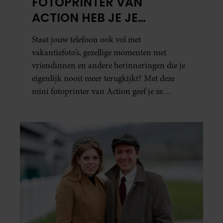
FOTOPRINTER VAN
ACTION HEB JE JE
FAVORIETE FOTO’S BINNEN
Staat jouw telefoon ook vol met
ÉÉN MINUUT IN HANDEN
vakantiefoto’s, gezellige momenten met
vriendinnen en andere herinneringen die je
eigenlijk nooit meer terugkijkt? Met deze
mini fotoprinter van Action geef je ze
eindelijk een plekje buiten je camerarol. En
het leuke: binnen één minuut heb je jouw foto
al in handen.