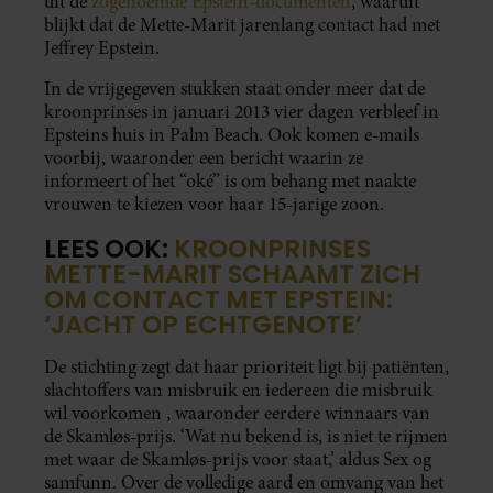
uit de
zogenoemde Epstein-documenten
, waaruit
blijkt dat de Mette-Marit jarenlang contact had met
Jeffrey Epstein.
In de vrijgegeven stukken staat onder meer dat de
kroonprinses in januari 2013 vier dagen verbleef in
Epsteins huis in Palm Beach. Ook komen e-mails
voorbij, waaronder een bericht waarin ze
informeert of het “oké” is om behang met naakte
vrouwen te kiezen voor haar 15-jarige zoon.
LEES OOK:
KROONPRINSES
METTE-MARIT SCHAAMT ZICH
OM CONTACT MET EPSTEIN:
‘JACHT OP ECHTGENOTE’
De stichting zegt dat haar prioriteit ligt bij patiënten,
slachtoffers van misbruik en iedereen die misbruik
wil voorkomen , waaronder eerdere winnaars van
de Skamløs-prijs. ‘Wat nu bekend is, is niet te rijmen
met waar de Skamløs-prijs voor staat,’ aldus Sex og
samfunn. Over de volledige aard en omvang van het