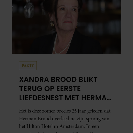
PARTY
XANDRA BROOD BLIKT
TERUG OP EERSTE
LIEFDESNEST MET HERMAN
BROOD: “HIER IS LOLA
Het is deze zomer precies 25 jaar geleden dat
GEBOREN”
Herman Brood overleed na zijn sprong van
het Hilton Hotel in Amsterdam. In een