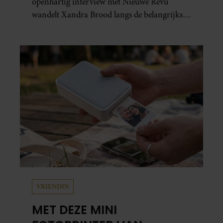
openhartig interview met Nieuwe Revu
wandelt Xandra Brood langs de belangrijkste
plekken uit hun gezamenlijke verleden.
Vooral de woning aan de Lange
Leidsedwarsstraat roept een stortvloed aan
herinneringen op. Daar begon hun leven
samen en werd dochter Lola geboren.
VRIENDIN
MET DEZE MINI