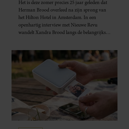
Het is deze zomer precies 25 jaar geleden dat
GEBOREN”
Herman Brood overleed na zijn sprong van
het Hilton Hotel in Amsterdam. In een
openhartig interview met Nieuwe Revu
wandelt Xandra Brood langs de belangrijkste
plekken uit hun gezamenlijke verleden.
Vooral de woning aan de Lange
Leidsedwarsstraat roept een stortvloed aan
herinneringen op. Daar begon hun leven
samen en werd dochter Lola geboren.