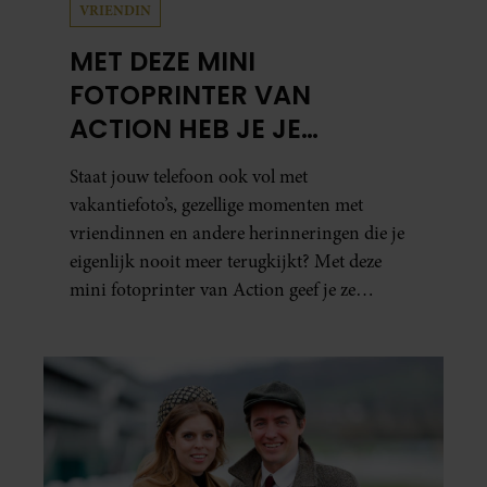
VRIENDIN
MET DEZE MINI
FOTOPRINTER VAN
ACTION HEB JE JE
FAVORIETE FOTO’S BINNEN
Staat jouw telefoon ook vol met
ÉÉN MINUUT IN HANDEN
vakantiefoto’s, gezellige momenten met
vriendinnen en andere herinneringen die je
eigenlijk nooit meer terugkijkt? Met deze
mini fotoprinter van Action geef je ze
eindelijk een plekje buiten je camerarol. En
het leuke: binnen één minuut heb je jouw foto
al in handen.