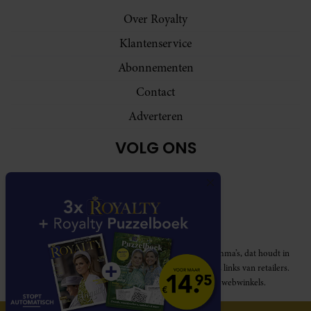
Over Royalty
Klantenservice
Abonnementen
Contact
Adverteren
VOLG ONS
Royalty participeert in diverse affiliate marketing programma’s, dat houdt in
dat Royalty commissies ontvangt voor aankopen middels links van retailers.
Deze website wordt niet gesponsord door de genoemde webwinkels.