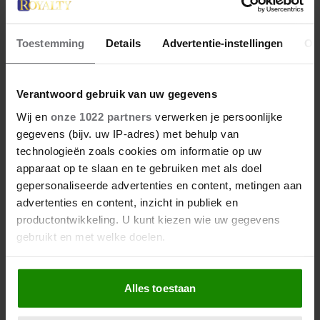
Toestemming
Details
Advertentie-instellingen
Ov
27 april 2026
DOKKUM PAKT UIT VOOR
KONINGSPAAR TIJDENS
Verantwoord gebruik van uw gegevens
KONINGSDAG 2026
Wij en
onze 1022 partners
verwerken je persoonlijke
gegevens (bijv. uw IP-adres) met behulp van
technologieën zoals cookies om informatie op uw
apparaat op te slaan en te gebruiken met als doel
gepersonaliseerde advertenties en content, metingen aan
advertenties en content, inzicht in publiek en
productontwikkeling. U kunt kiezen wie uw gegevens
gebruikt en met welke doelen.
Als u het toestaat, willen we ook graag:
Alles toestaan
Informatie verzamelen over uw geografische
locatie, die tot een paar meter nauwkeurig kan zijn