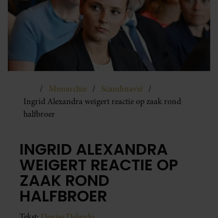
Monarchie
Scandinavië
Ingrid Alexandra weigert reactie op zaak rond
halfbroer
INGRID ALEXANDRA
WEIGERT REACTIE OP
ZAAK ROND
HALFBROER
Tekst:
Denise Delgado