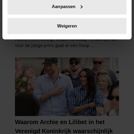
Uw apparaat identificeren door het actief te
Aanpassen
scannen op specifieke eigenschappen (fingerprinting)
Lees meer over hoe uw persoonlijke gegevens worden
verwerkt en stel uw voorkeuren in het
detailgedeelte
in.
Weigeren
U kunt uw toestemming op elk moment wijzigen of
intrekken in de Cookieverklaring.
We gebruiken cookies om content en advertenties te
personaliseren, om functies voor social media te bieden
en om ons websiteverkeer te analyseren. Ook delen we
informatie over uw gebruik van onze site met onze
partners voor social media, adverteren en analyse. Deze
partners kunnen deze gegevens combineren met andere
informatie die u aan ze heeft verstrekt of die ze hebben
verzameld op basis van uw gebruik van hun services. U
gaat akkoord met onze cookies als u onze website blijft
gebruiken.