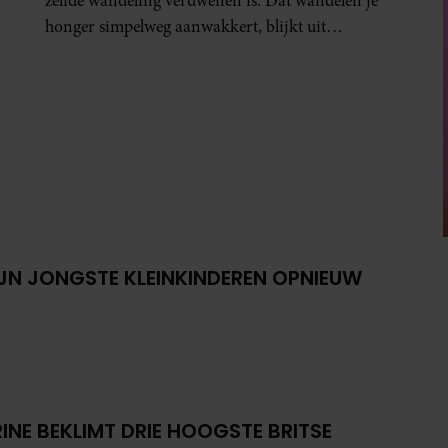
zelfde wandeling verdwenen is. Dat wandelen je
honger simpelweg aanwakkert, blijkt uit
onderzoek een stuk te kort door de bocht. Er
gebeurt iets veel interessanters.
IJN JONGSTE KLEINKINDEREN OPNIEUW
INE BEKLIMT DRIE HOOGSTE BRITSE