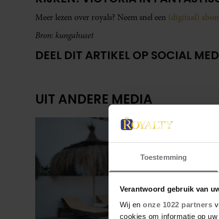
Meer lezen over royals? Neem snel een
(digitaal) ab
Bron: kungahuset
DEEL DIT ARTIKEL OP SOCIAL MED
UIT ANDERE MEDIA
Toestemming
Verantwoord gebruik van u
Wij en
onze 1022 partners
v
cookies om informatie op uw 