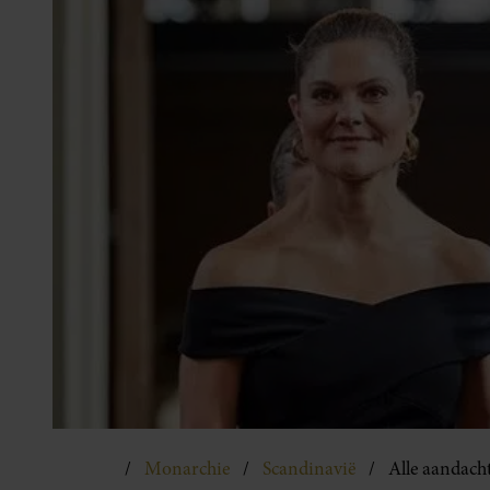
Monarchie
Scandinavië
Alle aandacht