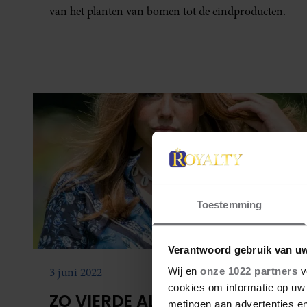
van het planten van bomen tot de eindproducten.
Toestemming
Verantwoord gebruik van u
3 juni 2022
Wij en
onze 1022 partners
v
cookies om informatie op uw 
ZO VIERDE ALEXIA HET
metingen aan advertenties en