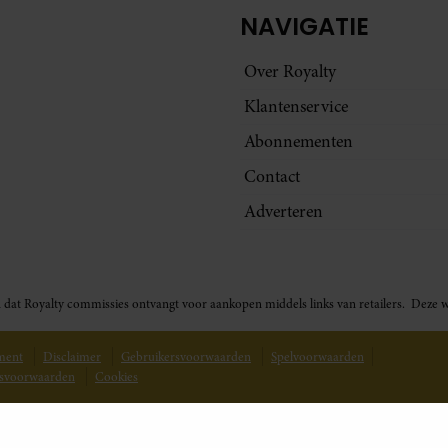
NAVIGATIE
Over Royalty
Klantenservice
Abonnementen
Contact
Adverteren
t in dat Royalty commissies ontvangt voor aankopen middels links van retailers. De
ement
Disclaimer
Gebruikersvoorwaarden
Spelvoorwaarden
svoorwaarden
Cookies