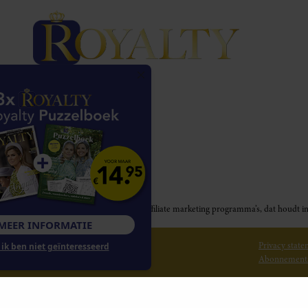
Royalty participeert in diverse affiliate marketing programma’s, dat houd
MEER INFORMATIE
© 2026 Royalty Online
Privacy stat
Nee, ik ben niet geïnteresseerd
Abonnement