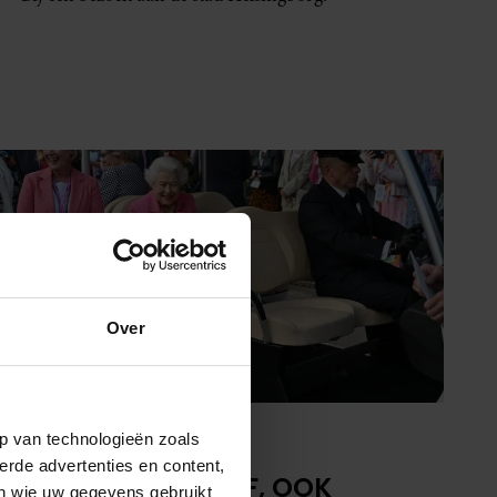
Over
3 juni 2022
p van technologieën zoals
erde advertenties en content,
ANDREW POSITIEF, OOK
en wie uw gegevens gebruikt