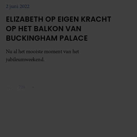
2 juni 2022
ELIZABETH OP EIGEN KRACHT
OP HET BALKON VAN
BUCKINGHAM PALACE
Nu al het mooiste moment van het
jubileumweekend.
1
…
720
»
agina
Pagina
Volgende pagina