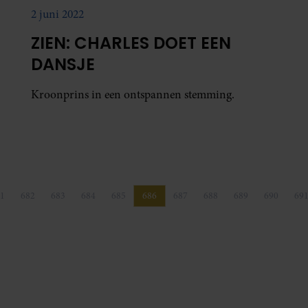
2 juni 2022
ZIEN: CHARLES DOET EEN
DANSJE
Kroonprins in een ontspannen stemming.
1
682
683
684
685
686
687
688
689
690
69
Pagina
Pagina
Pagina
Pagina
Pagina
Pagina
Pagina
Pagina
Pagina
Pagina
P