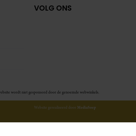
VOLG ONS
ze website wordt niet gesponsord door de genoemde webwinkels.
Website gerealiseerd door
MediaSoep