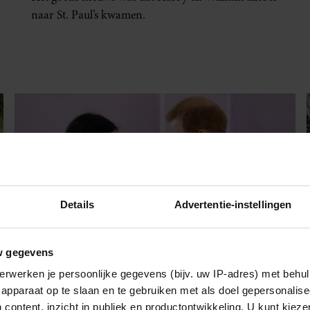
naar St. Paul’s kwamen.
Details
Advertentie-instellingen
w gegevens
3 juni 2022
erwerken je persoonlijke gegevens (bijv. uw IP-adres) met behul
apparaat op te slaan en te gebruiken met als doel gepersonalise
HARRY EN MEGHAN HOREN ER
 content, inzicht in publiek en productontwikkeling. U kunt kiez