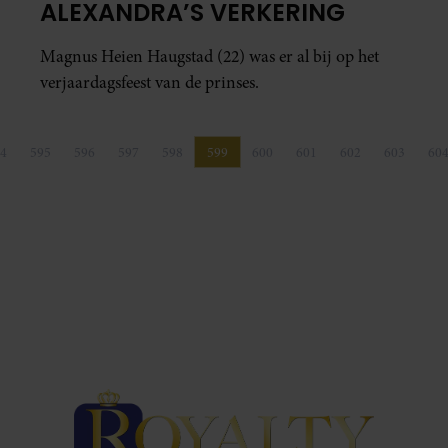
ALEXANDRA’S VERKERING
Magnus Heien Haugstad (22) was er al bij op het
verjaardagsfeest van de prinses.
4
595
596
597
598
599
600
601
602
603
60
Pagina
Pagina
Pagina
Pagina
Pagina
Pagina
Pagina
Pagina
Pagina
Pagina
P