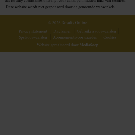
dat Royalty commissies ontvangt voor aankopen middels links van retailers.
Deze website wordt niet gesponsord door de genoemde webwinkels.
© 2026 Royalty Online
Privacy statement
Disclaimer
Gebruikersvoorwaarden
Spelvoorwaarden
Abonnementsvoorwaarden
Cookies
Website gerealiseerd door
MediaSoep