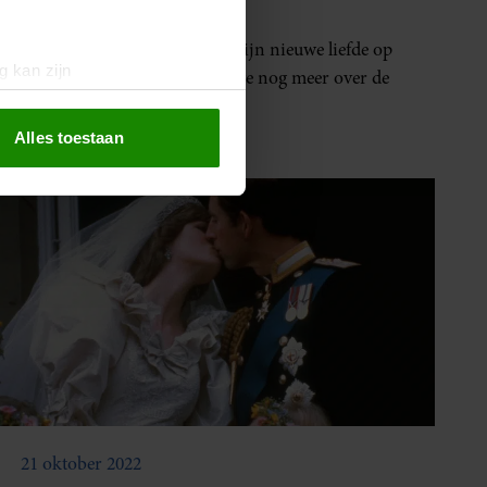
DIT WETEN WE
Claus-Casimir presenteerde zijn nieuwe liefde op
g kan zijn
Instagram, maar wat weten we nog meer over de
erprinting)
opgroeiende generatie royals?
t
detailgedeelte
in. U kunt uw
Alles toestaan
 media te bieden en om ons
ze partners voor social
nformatie die u aan ze heeft
oord met onze cookies als u
21 oktober 2022