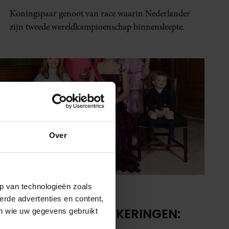
Koningspaar genoot van race waarin Nederlander
zijn tweede wereldkampioenschap binnensleepte.
Over
p van technologieën zoals
22 oktober 2022
erde advertenties en content,
KONINKLIJKE VERKERINGEN:
en wie uw gegevens gebruikt