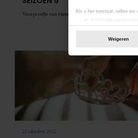
SEIZOEN 5
Als u het toestaat, willen we
Voorproefje van rumoerig vervolg.
Informatie verzamelen
Uw apparaat identific
Lees meer over hoe uw perso
Weigeren
toestemming op elk moment wi
We gebruiken cookies om cont
websiteverkeer te analyseren
media, adverteren en analys
verstrekt of die ze hebben v
onze website blijft gebruiken.
22 oktober 2022