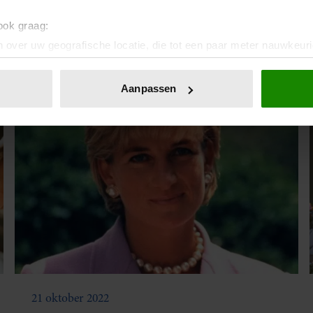
SJAMAAN SUPERTROTS
 ook graag:
Dochter Maud heeft eigen expositie, en wij mogen
 over uw geografische locatie, die tot een paar meter nauwkeuri
meekijken.
eren door het actief te scannen op specifieke eigenschappen (fing
onlijke gegevens worden verwerkt en stel uw voorkeuren in he
Aanpassen
jzigen of intrekken in de Cookieverklaring.
ent en advertenties te personaliseren, om functies voor social
. Ook delen we informatie over uw gebruik van onze site met on
e. Deze partners kunnen deze gegevens combineren met andere i
erzameld op basis van uw gebruik van hun services. U gaat akk
21 oktober 2022