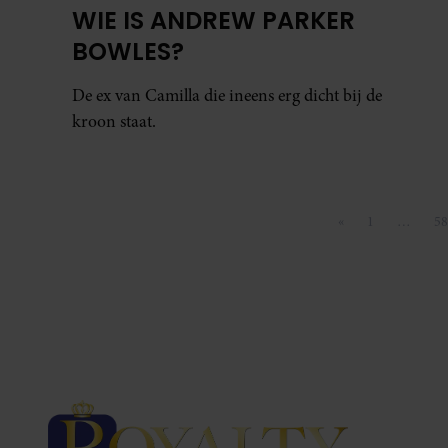
WIE IS ANDREW PARKER
BOWLES?
De ex van Camilla die ineens erg dicht bij de
kroon staat.
«
1
…
58
Vorige pagina
Pagina