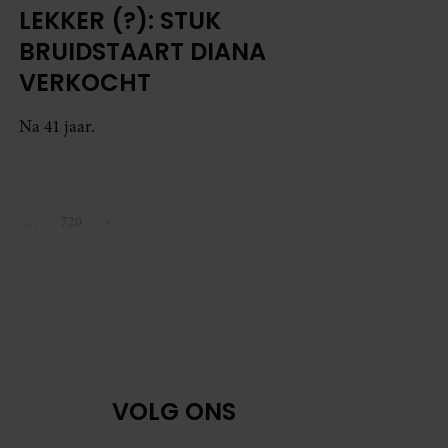
LEKKER (?): STUK
BRUIDSTAART DIANA
VERKOCHT
Na 41 jaar.
5
…
720
»
agina
Pagina
Volgende pagina
VOLG ONS