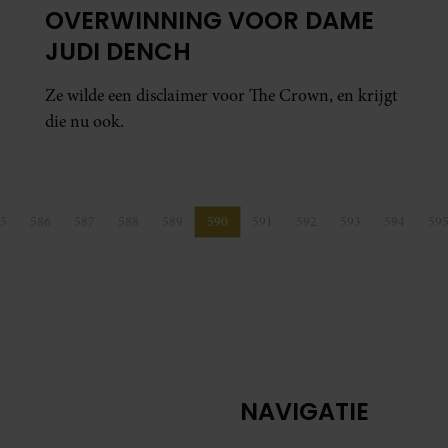
OVERWINNING VOOR DAME
JUDI DENCH
Ze wilde een disclaimer voor The Crown, en krijgt
die nu ook.
5
586
587
588
589
590
591
592
593
594
59
Pagina
Pagina
Pagina
Pagina
Pagina
Pagina
Pagina
Pagina
Pagina
Pagina
P
NAVIGATIE