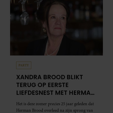
PARTY
XANDRA BROOD BLIKT
TERUG OP EERSTE
LIEFDESNEST MET HERMAN
BROOD: “HIER IS LOLA
Het is deze zomer precies 25 jaar geleden dat
GEBOREN”
Herman Brood overleed na zijn sprong van