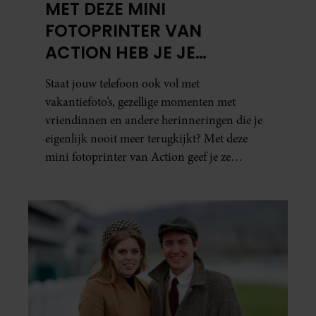
MET DEZE MINI
FOTOPRINTER VAN
ACTION HEB JE JE
FAVORIETE FOTO’S BINNEN
Staat jouw telefoon ook vol met
ÉÉN MINUUT IN HANDEN
vakantiefoto’s, gezellige momenten met
vriendinnen en andere herinneringen die je
eigenlijk nooit meer terugkijkt? Met deze
mini fotoprinter van Action geef je ze
eindelijk een plekje buiten je camerarol. En
het leuke: binnen één minuut heb je jouw foto
al in handen.