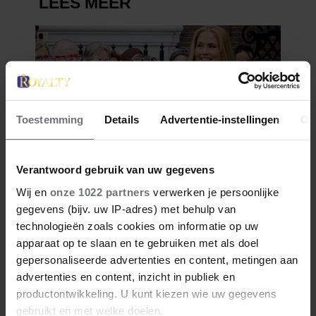
Toestemming
Details
Advertentie-instellingen
Ov
Verantwoord gebruik van uw gegevens
Wij en
onze 1022 partners
verwerken je persoonlijke
gegevens (bijv. uw IP-adres) met behulp van
technologieën zoals cookies om informatie op uw
apparaat op te slaan en te gebruiken met als doel
gepersonaliseerde advertenties en content, metingen aan
advertenties en content, inzicht in publiek en
productontwikkeling. U kunt kiezen wie uw gegevens
gebruikt en met welke doelen.