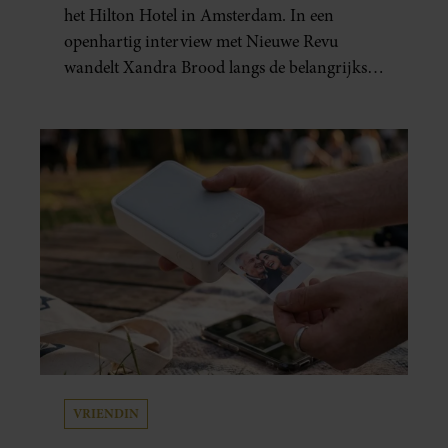
het Hilton Hotel in Amsterdam. In een
openhartig interview met Nieuwe Revu
wandelt Xandra Brood langs de belangrijkste
plekken uit hun gezamenlijke verleden.
Vooral de woning aan de Lange
Leidsedwarsstraat roept een stortvloed aan
herinneringen op. Daar begon hun leven
samen en werd dochter Lola geboren.
VRIENDIN