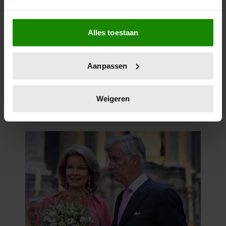
Als u het toestaat, willen we ook graag:
Alles toestaan
Informatie verzamelen over uw geografische
locatie, die tot een paar meter nauwkeurig kan zijn
Uw apparaat identificeren door het actief te
Aanpassen
scannen op specifieke eigenschappen (fingerprinting)
Lees meer over hoe uw persoonlijke gegevens worden
verwerkt en stel uw voorkeuren in het
detailgedeelte
in.
Weigeren
U kunt uw toestemming op elk moment wijzigen of
intrekken in de Cookieverklaring.
We gebruiken cookies om content en advertenties te
personaliseren, om functies voor social media te bieden
en om ons websiteverkeer te analyseren. Ook delen we
informatie over uw gebruik van onze site met onze
partners voor social media, adverteren en analyse. Deze
partners kunnen deze gegevens combineren met andere
informatie die u aan ze heeft verstrekt of die ze hebben