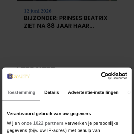
12 juni 2026
BIJZONDER: PRINSES BEATRIX
ZIET NA 88 JAAR HAAR
VERDWENEN WIEG TERUG
Toestemming
Details
Advertentie-instellingen
Ov
Verantwoord gebruik van uw gegevens
Wij en
onze 1022 partners
verwerken je persoonlijke
gegevens (bijv. uw IP-adres) met behulp van