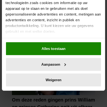
technologieën zoals cookies om informatie op uw
apparaat op te slaan en te gebruiken met als doel
gepersonaliseerde advertenties en content, metingen aan
advertenties en content, inzicht in publiek en
productontwikkeling. U kunt kiezen wie uw gegevens
gebruikt en met welke doelen.
Als u het toestaat, willen we ook graag:
Alles toestaan
Informatie verzamelen over uw geografische
locatie, die tot een paar meter nauwkeurig kan zijn
Uw apparaat identificeren door het actief te
Aanpassen
scannen op specifieke eigenschappen (fingerprinting)
Lees meer over hoe uw persoonlijke gegevens worden
verwerkt en stel uw voorkeuren in het
detailgedeelte
in.
Weigeren
U kunt uw toestemming op elk moment wijzigen of
intrekken in de Cookieverklaring.
We gebruiken cookies om content en advertenties te