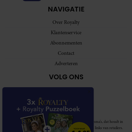
NAVIGATIE
Over Royalty
Klantenservice
Abonnementen
Contact
Adverteren
VOLG ONS
Royalty participeert in diverse affiliate marketing programma’s, dat houdt in
dat Royalty commissies ontvangt voor aankopen middels links van retailers.