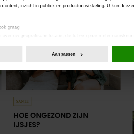
camerarol. En het leuke: binnen één minuut
 content, inzicht in publiek en productontwikkeling. U kunt kiez
heb je jouw foto al in handen.
 ook graag:
 over uw geografische locatie, die tot een paar meter nauwkeuri
eren door het actief te scannen op specifieke eigenschappen (fing
onlijke gegevens worden verwerkt en stel uw voorkeuren in he
Aanpassen
jzigen of intrekken in de Cookieverklaring.
ent en advertenties te personaliseren, om functies voor social
. Ook delen we informatie over uw gebruik van onze site met on
e. Deze partners kunnen deze gegevens combineren met andere i
erzameld op basis van uw gebruik van hun services. U gaat akk
SANTE
HOE ONGEZOND ZIJN
IJSJES?