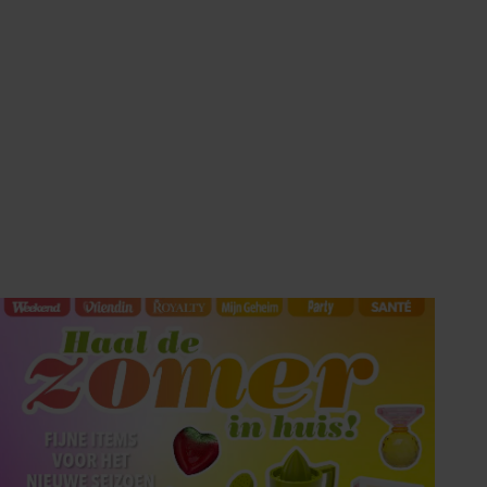
HET LAATSTE
SHOWBIZZ NIEUWS IN
UW INBOX?
Met de Showbuzz-nieuwsbrief krijgt u twee keer per