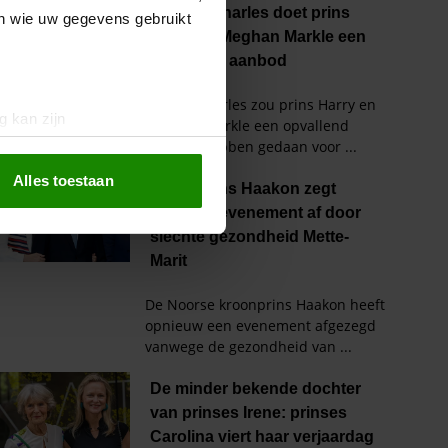
en wie uw gegevens gebruikt
g kan zijn
erprinting)
t
detailgedeelte
in. U kunt uw
Alles toestaan
 media te bieden en om ons
ze partners voor social
nformatie die u aan ze heeft
oord met onze cookies als u