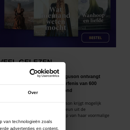
Over
p van technologieën zoals
erde advertenties en content,