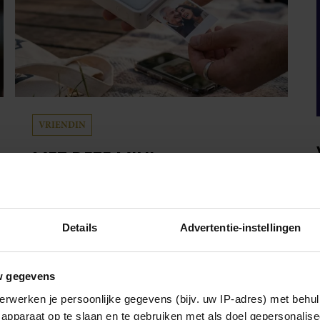
VRIENDIN
MET DEZE MINI
FOTOPRINTER VAN ACTION
HEB JE JE FAVORIETE
FOTO’S BINNEN ÉÉN MINUUT
Details
Advertentie-instellingen
Staat jouw telefoon ook vol met vakantiefoto’s,
IN HANDEN
gezellige momenten met vriendinnen en andere
herinneringen die je eigenlijk nooit meer
w gegevens
terugkijkt? Met deze mini fotoprinter van
erwerken je persoonlijke gegevens (bijv. uw IP-adres) met behul
Action geef je ze eindelijk een plekje buiten je
apparaat op te slaan en te gebruiken met als doel gepersonalise