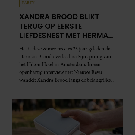
PARTY
XANDRA BROOD BLIKT
TERUG OP EERSTE
LIEFDESNEST MET HERMAN
BROOD: “HIER IS LOLA
Het is deze zomer precies 25 jaar geleden dat
GEBOREN”
Herman Brood overleed na zijn sprong van
het Hilton Hotel in Amsterdam. In een
openhartig interview met Nieuwe Revu
wandelt Xandra Brood langs de belangrijkste
plekken uit hun gezamenlijke verleden.
Vooral de woning aan de Lange
Leidsedwarsstraat roept een stortvloed aan
herinneringen op. Daar begon hun leven
samen en werd dochter Lola geboren.