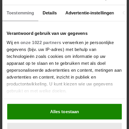
12 juni 2026
BIJZONDER: PRINSES BEATRIX
Toestemming
Details
Advertentie-instellingen
Ov
ZIET NA 88 JAAR HAAR
VERDWENEN WIEG TERUG
Verantwoord gebruik van uw gegevens
Wij en
onze 1022 partners
verwerken je persoonlijke
gegevens (bijv. uw IP-adres) met behulp van
technologieën zoals cookies om informatie op uw
apparaat op te slaan en te gebruiken met als doel
gepersonaliseerde advertenties en content, metingen aan
advertenties en content, inzicht in publiek en
productontwikkeling. U kunt kiezen wie uw gegevens
gebruikt en met welke doelen.
Als u het toestaat, willen we ook graag:
Alles toestaan
Informatie verzamelen over uw geografische
locatie, die tot een paar meter nauwkeurig kan zijn
Uw apparaat identificeren door het actief te