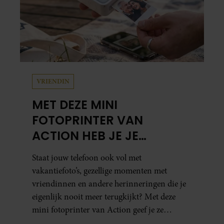
VRIENDIN
MET DEZE MINI
FOTOPRINTER VAN
ACTION HEB JE JE
FAVORIETE FOTO’S BINNEN
Staat jouw telefoon ook vol met
ÉÉN MINUUT IN HANDEN
vakantiefoto’s, gezellige momenten met
vriendinnen en andere herinneringen die je
eigenlijk nooit meer terugkijkt? Met deze
mini fotoprinter van Action geef je ze
eindelijk een plekje buiten je camerarol. En