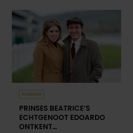
het leuke: binnen één minuut heb je jouw foto
al in handen.
WEEKEND
PRINSES BEATRICE’S
ECHTGENOOT EDOARDO
ONTKENT