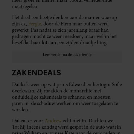
meer grote en kleine, maar vooral vernederende
maatregelen.
Het deed een beetje denken aan de manier waarop
zijn ex,
Fergie,
door de Firm naar buiten werd
gewerkt. Pas nadat ze zich jarenlang braaf had
gedragen mocht ze weer meedoen, maar wel in het
besef dat haar lot aan een zijden draadje hing.
ZAKENDEALS
Dat leek weer op wat prins Edward en hertogin Sofie
overkwam. Zij maakten de monarchie met
onduidelijke zakendeals te schande, en moesten
jaren in de schaduw werken om weer toegelaten te
worden.
Dat zat er voor
Andrew
echt niet in. Dachten we.
Tot hij ineens zondag werd gespot in de auto waarin
prins William en prinses Kate naar de kerk reden in