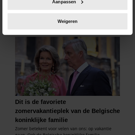
Aanpassen
scannen op specifieke eigenschappen (fingerprinting)
Lees meer over hoe uw persoonlijke gegevens worden
verwerkt en stel uw voorkeuren in het
detailgedeelte
in.
Weigeren
U kunt uw toestemming op elk moment wijzigen of
intrekken in de Cookieverklaring.
We gebruiken cookies om content en advertenties te
personaliseren, om functies voor social media te bieden
en om ons websiteverkeer te analyseren. Ook delen we
informatie over uw gebruik van onze site met onze
partners voor social media, adverteren en analyse. Deze
partners kunnen deze gegevens combineren met andere
informatie die u aan ze heeft verstrekt of die ze hebben
verzameld op basis van uw gebruik van hun services. U
gaat akkoord met onze cookies als u onze website blijft
gebruiken.