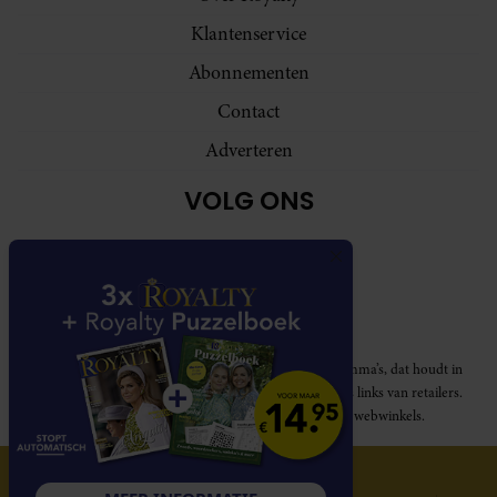
Klantenservice
Abonnementen
Contact
Adverteren
VOLG ONS
Royalty participeert in diverse affiliate marketing programma’s, dat houdt in
dat Royalty commissies ontvangt voor aankopen middels links van retailers.
Deze website wordt niet gesponsord door de genoemde webwinkels.
© 2026 Royalty Online